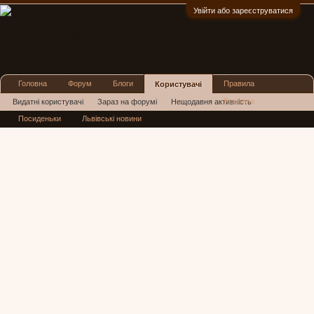
Увійти або зареєструватися
:)
Головна
Форум
Блоги
Правила
Користувачі
Реклама
Видатні користувачі
Зараз на форумі
Нещодавня активність
Посиденьки
Львівські новини
Нові повідомлення профілю