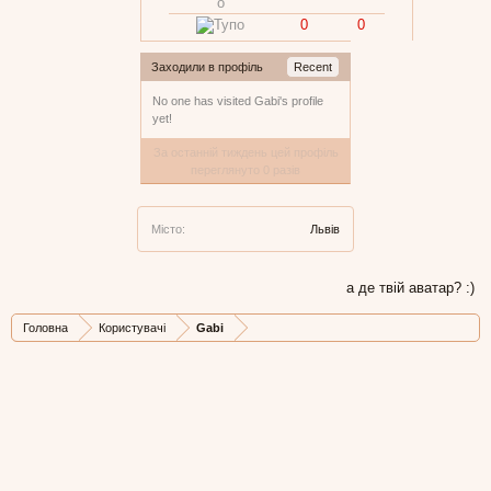
0
0
Заходили в профіль
Recent
No one has visited Gabi's profile
yet!
За останній тиждень цей профіль
переглянуто 0 разів
Місто:
Львів
а де твій аватар? :)
Головна
Користувачі
Gabi