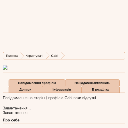
Gabi
New Member
,
з
Львів
Остання активність Gabi:
23 гру 2014
Дописів
Карма
Бали
Головна
Користувачі
Gabi
1
0
0
Повідомлення профілю
Нещодавня активність
Дописи
Інформація
В розділах
Повідомлення на сторінці профілю Gabi поки відсутні.
Завантаження...
Завантаження...
Про себе