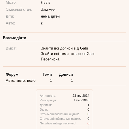
Місто:
Львів
Сімейний стан:
Заміжня
Діти:
нема дітей
Авто:
є
Взаємодіяти
Вміст:
Знайти всі дописи від Gabi
Знайти всі теми, створені Gabi
Переписка
Форум
Теми
Дописи
Авто, мото, вело
1
1
Активність:
23 гру 2014
Реєстрація:
1 бер 2010
Дописів:
1
Бали:
0
Отримані позитивні оцінки:
0
Отримані нейтральні оцінки:
0
Negative ratings received:
0