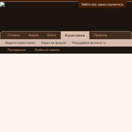
Увійти або зареєструватися
:)
Головна
Форум
Блоги
Правила
Користувачі
Реклама
Видатні користувачі
Зараз на форумі
Нещодавня активність
Посиденьки
Львівські новини
Нові повідомлення профілю