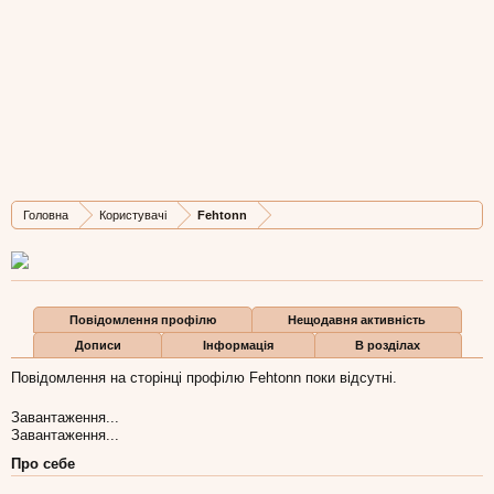
Fehtonn
New Member
, Чоловіча, 61,
з
Kiev
Остання активність Fehtonn:
4 лип 2016
Дописів
Карма
Бали
Головна
Користувачі
Fehtonn
1
0
1
Повідомлення профілю
Нещодавня активність
Дописи
Інформація
В розділах
Повідомлення на сторінці профілю Fehtonn поки відсутні.
Завантаження...
Завантаження...
Про себе