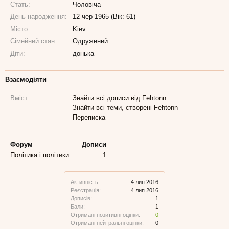
Стать:
Чоловіча
День народження:
12 чер 1965 (Вік: 61)
Місто:
Kiev
Сімейний стан:
Одружений
Діти:
донька
Взаємодіяти
Вміст:
Знайти всі дописи від Fehtonn
Знайти всі теми, створені Fehtonn
Переписка
Форум
Дописи
Політика і політики
1
Активність:
4 лип 2016
Реєстрація:
4 лип 2016
Дописів:
1
Бали:
1
Отримані позитивні оцінки:
0
Отримані нейтральні оцінки:
0