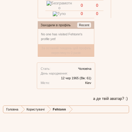
0
0
0
0
Заходили в профіль
Recent
No one has visited Fehtonn's
profile yet!
За останній тиждень цей профіль
переглянуто 0 разів
Стать:
Чоловіча
День народження:
12 чер 1965
(Вік: 61)
Місто:
Kiev
а де твій аватар? :)
Головна
Користувачі
Fehtonn