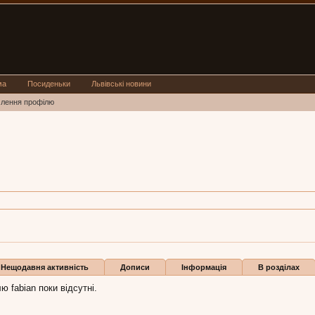
ма
Посиденьки
Львівські новини
млення профілю
7 лип 2018
Нещодавня активність
Дописи
Інформація
В розділах
ю fabian поки відсутні.