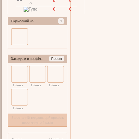
0
0
0
0
Підписаний на
1
Заходили в профіль
Recent
1
times
1
times
1
times
1
times
За останній тиждень цей профіль
переглянуто 4 разів