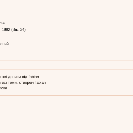
іча
 1992 (Вік: 34)
ений
 всі дописи від fabian
 всі теми, створені fabian
иска