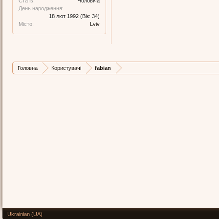
Стать:
Чоловіча
День народження:
18 лют 1992
(Вік: 34)
Місто:
Lviv
Головна
Користувачі
fabian
Ukrainian (UA)