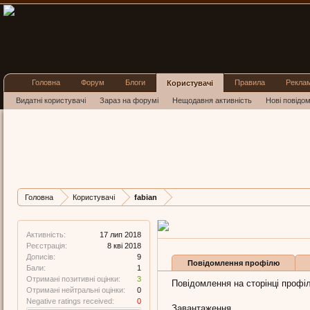
Головна
Форум
Блоги
Правила
Рекла
Користувачі
Видатні користувачі
Зараз на форумі
Нещодавня активність
Нові повідо
fabian
Member
, Чоловіча, 34,
з
Lviv
Остання активність fabian:
1
Дописів
Карма
Бали
Головна
Користувачі
fabian
9
0
1
Активність:
17 лип 2018
Реєстрація:
8 кві 2018
Дописів:
9
Повідомлення профілю
Бали:
1
Отримані позитивні оцінки:
3
Повідомлення на сторінці профіл
Отримані нейтральні оцінки:
0
Negative ratings received:
0
Завантаження...