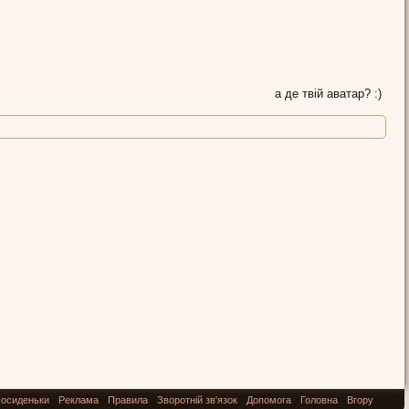
а де твій аватар? :)
осиденьки
Реклама
Правила
Зворотній зв'язок
Допомога
Головна
Вгору