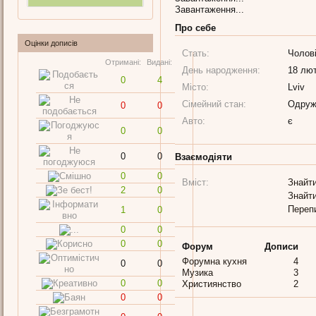
Завантаження...
Про себе
Оцінки дописів
Стать:
Чолов
Отримані:
Видані:
День народження:
18 лют
0
4
Місто:
Lviv
Сімейний стан:
Одруж
0
0
Авто:
є
0
0
0
0
Взаємодіяти
0
0
Вміст:
Знайти
2
0
Знайти
Переп
1
0
0
0
0
0
Форум
Дописи
Форумна кухня
4
0
0
Музика
3
0
0
Християнство
2
0
0