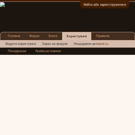
Увійти або зареєструватися
:)
Головна
Форум
Блоги
Правила
Користувачі
Реклама
Видатні користувачі
Зараз на форумі
Нещодавня активність
Посиденьки
Львівські новини
Нові повідомлення профілю