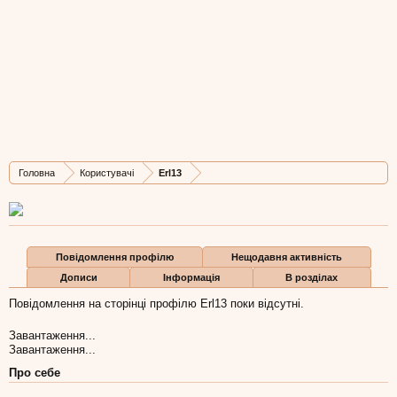
Erl13
New Member
,
з
Львів
Остання активність Erl13:
18 лис 2009
Дописів
Карма
Бали
Головна
Користувачі
Erl13
0
0
0
Повідомлення профілю
Нещодавня активність
Дописи
Інформація
В розділах
Повідомлення на сторінці профілю Erl13 поки відсутні.
Завантаження...
Завантаження...
Про себе