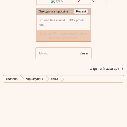
0
0
Заходили в профіль
Recent
No one has visited Erl13's profile
yet!
За останній тиждень цей профіль
переглянуто 0 разів
Місто:
Львів
а де твій аватар? :)
Головна
Користувачі
Erl13