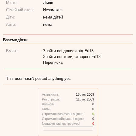
Місто:
Львів
Сімейний стан:
Незаміжня
Діти:
нема дітей
Авто:
нема
Взаємодіяти
Вміст:
Знайти всі дописи від Erl13
Знайти всі теми, створені Erl13
Переписка
This user hasn't posted anything yet.
Активність:
18 лис 2009
Реєстрація:
11 лис 2009
Дописів:
0
Бали:
0
Отримані позитивні оцінки:
0
Отримані нейтральні оцінки:
0
Negative ratings received:
0