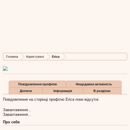
Erica
New Member
, 42,
з
Новий Розділ
Остання активність Erica:
5 січ 2008
Дописів
Карма
Бали
Головна
Користувачі
Erica
2
0
0
Повідомлення профілю
Нещодавня активність
Дописи
Інформація
В розділах
Повідомлення на сторінці профілю Erica поки відсутні.
Завантаження...
Завантаження...
Про себе