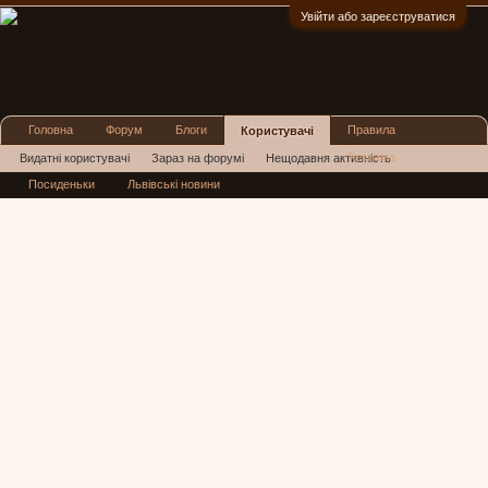
Увійти або зареєструватися
:)
Головна
Форум
Блоги
Правила
Користувачі
Реклама
Видатні користувачі
Зараз на форумі
Нещодавня активність
Посиденьки
Львівські новини
Нові повідомлення профілю