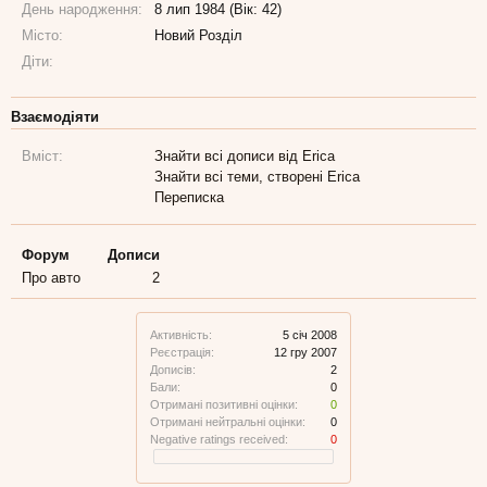
День народження:
8 лип 1984 (Вік: 42)
Місто:
Новий Розділ
Діти:
Взаємодіяти
Вміст:
Знайти всі дописи від Erica
Знайти всі теми, створені Erica
Переписка
Форум
Дописи
Про авто
2
Активність:
5 січ 2008
Реєстрація:
12 гру 2007
Дописів:
2
Бали:
0
Отримані позитивні оцінки:
0
Отримані нейтральні оцінки:
0
Negative ratings received:
0