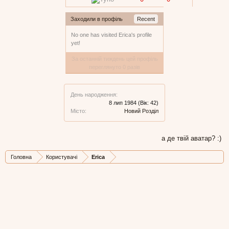
Заходили в профіль
Recent
No one has visited Erica's profile
yet!
За останній тиждень цей профіль
переглянуто 0 разів
День народження:
8 лип 1984
(Вік: 42)
Місто:
Новий Розділ
а де твій аватар? :)
Головна
Користувачі
Erica