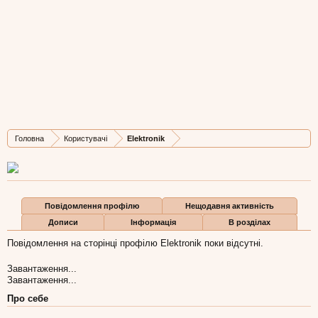
Elektronik
New Member
, Чоловіча, 46,
з
Харків
Остання активність Elektronik:
10 кві 2016
Дописів
Карма
Бали
Головна
Користувачі
Elektronik
1
0
1
Повідомлення профілю
Нещодавня активність
Дописи
Інформація
В розділах
Повідомлення на сторінці профілю Elektronik поки відсутні.
Завантаження...
Завантаження...
Про себе