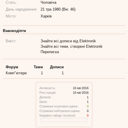
Стать:
Чоловіча
День народження:
21 тра 1980 (Вік: 46)
Місто:
Харків
Взаємодіяти
Вміст:
Знайти всі дописи від Elektronik
Знайти всі теми, створені Elektronik
Переписка
Форум
Теми
Дописи
Комп"ютери
1
1
Активність:
10 кві 2016
Реєстрація:
10 кві 2016
Дописів:
1
Бали:
1
Отримані позитивні оцінки:
0
Отримані нейтральні оцінки:
0
Negative ratings received:
0