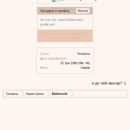
Заходили в профіль
Recent
No one has visited Elektronik's
profile yet!
За останній тиждень цей профіль
переглянуто 0 разів
Стать:
Чоловіча
День народження:
21 тра 1980
(Вік: 46)
Місто:
Харків
а де твій аватар? :)
Головна
Користувачі
Elektronik