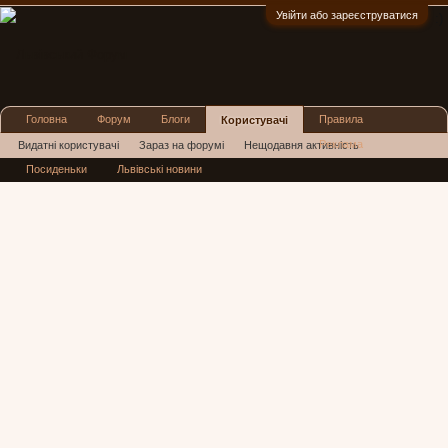
Увійти або зареєструватися
:)
Головна
Форум
Блоги
Правила
Користувачі
Реклама
Видатні користувачі
Зараз на форумі
Нещодавня активність
Посиденьки
Львівські новини
Нові повідомлення профілю