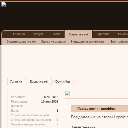
Головна
Форум
Блоги
Правила
Рекла
Користувачі
Видатні користувачі
Зараз на форумі
Нещодавня активність
Нові повідо
Dominika
Member
, 46
Остання активність Dom
Дописів
Карма
Бал
Головна
Користувачі
Dominika
6
0
1
Активність:
8 січ 2016
Реєстрація:
15 вер 2009
Дописів:
6
Повідомлення профілю
Бали:
1
Отримані позитивні оцінки:
0
Повідомлення на сторінці профіл
Отримані нейтральні оцінки:
0
Negative ratings received:
0
Завантаження...