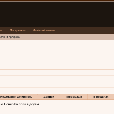
ма
Посиденьки
Львівські новини
млення профілю
inika:
8 січ 2016
и
Нещодавня активність
Дописи
Інформація
В розділах
ю Dominika поки відсутні.