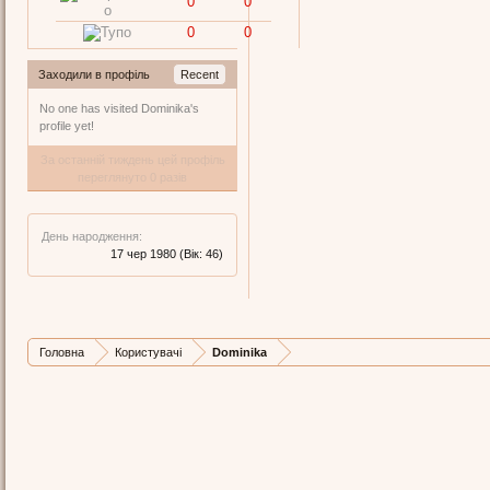
0
0
0
0
Заходили в профіль
Recent
No one has visited Dominika's
profile yet!
За останній тиждень цей профіль
переглянуто 0 разів
День народження:
17 чер 1980
(Вік: 46)
Головна
Користувачі
Dominika