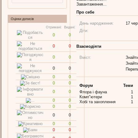
Завантаження...
Про себе
Оцінки дописів
День народження:
17 чер
Отримані:
Видані:
Діти:
0
0
0
0
Взаємодіяти
0
0
Вміст:
Знайти
Знайти
0
0
Переп
0
0
0
0
Форум
Теми
0
0
Флора і фауна
1
Комп"ютери
1
0
0
Хобі та захоплення
1
0
0
0
0
0
0
0
0