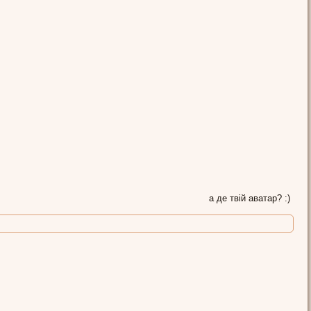
а де твій аватар? :)