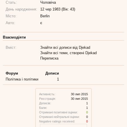
Стать:
Чоловіча
День народження:
12 чер 1983 (Вік: 43)
Місто:
Berlin
Авто:
є
Взаємодіяти
Вміст:
Знайти всі дописи від Djekad
Знайти всі теми, створені Djekad
Переписка
Форум
Дописи
Політика і політики
1
Активність:
30 лип 2015
Реєстрація:
30 лип 2015
Дописів:
1
Бали:
1
Отримані позитивні оцінки:
0
Отримані нейтральні оцінки:
0
Negative ratings received:
0