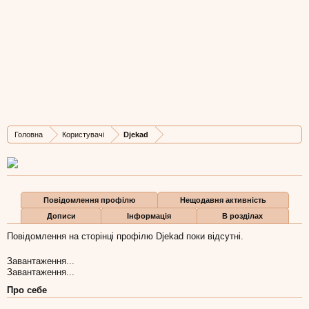
Djekad
New Member
, Чоловіча, 43,
з
Berlin
Остання активність Djekad:
30 лип 2015
Дописів
Карма
Бали
Головна
Користувачі
Djekad
1
0
1
Повідомлення профілю
Нещодавня активність
Дописи
Інформація
В розділах
Повідомлення на сторінці профілю Djekad поки відсутні.
Завантаження...
Завантаження...
Про себе