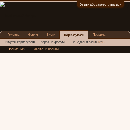
Увійти або зареєструватися
:)
Головна
Форум
Блоги
Правила
Користувачі
Реклама
Видатні користувачі
Зараз на форумі
Нещодавня активність
Посиденьки
Львівські новини
Нові повідомлення профілю