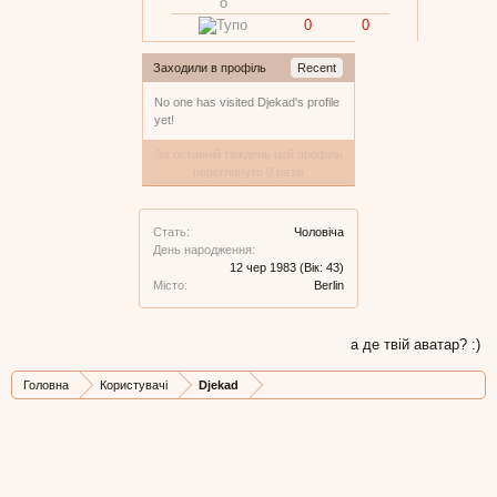
0
0
Заходили в профіль
Recent
No one has visited Djekad's profile
yet!
За останній тиждень цей профіль
переглянуто 0 разів
Стать:
Чоловіча
День народження:
12 чер 1983
(Вік: 43)
Місто:
Berlin
а де твій аватар? :)
Головна
Користувачі
Djekad