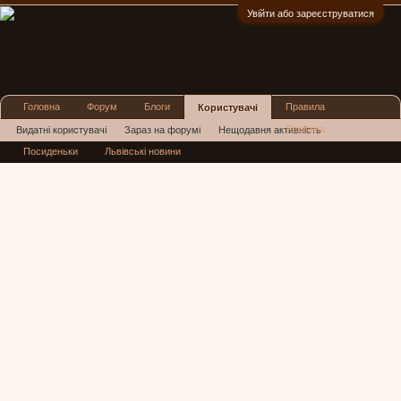
Увійти або зареєструватися
:)
Головна
Форум
Блоги
Правила
Користувачі
Реклама
Видатні користувачі
Зараз на форумі
Нещодавня активність
Посиденьки
Львівські новини
Нові повідомлення профілю