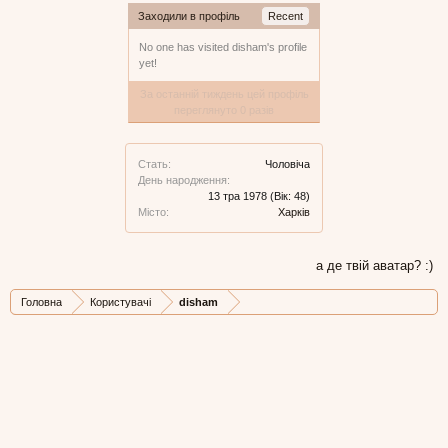
Заходили в профіль
Recent
No one has visited disham's profile
yet!
За останній тиждень цей профіль
переглянуто 0 разів
Стать:
Чоловіча
День народження:
13 тра 1978
(Вік: 48)
Місто:
Харків
а де твій аватар? :)
Головна
Користувачі
disham