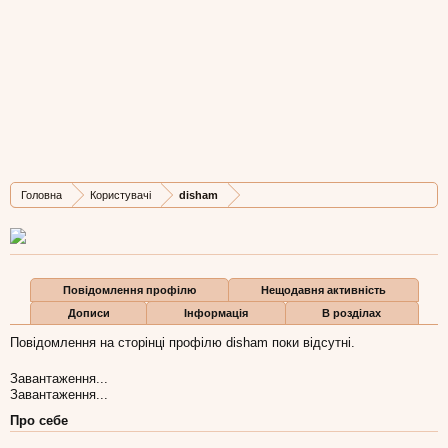
disham
New Member
, Чоловіча, 48,
з
Харків
Остання активність disham:
11 кві 2015
Дописів
Карма
Бали
Головна
Користувачі
disham
0
0
0
Повідомлення профілю
Нещодавня активність
Дописи
Інформація
В розділах
Повідомлення на сторінці профілю disham поки відсутні.
Завантаження...
Завантаження...
Про себе