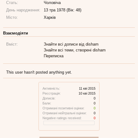
Стать:
Чоловіча
День народження:
13 тра 1978 (Вік: 48)
Місто:
Харків
Взаємодіяти
Вміст:
Знайти всі дописи від disham
Знайти всі теми, створені disham
Переписка
This user hasn't posted anything yet.
Активність:
11 кві 2015
Реєстрація:
10 кві 2015
Дописів:
0
Бали:
0
Отримані позитивні оцінки:
0
Отримані нейтральні оцінки:
0
Negative ratings received:
0