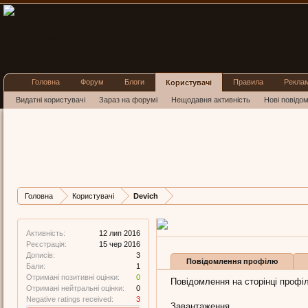
Головна
Форум
Блоги
Правила
Рекла
Користувачі
Видатні користувачі
Зараз на форумі
Нещодавня активність
Нові повідо
Devich
New Member
, Чоловіча, 43,
Остання активність Devich
Дописів
Карма
Бали
Головна
Користувачі
Devich
3
0
1
Активність:
12 лип 2016
Реєстрація:
15 чер 2016
Дописів:
3
Повідомлення профілю
Бали:
1
Отримані позитивні оцінки:
0
Повідомлення на сторінці профіл
Отримані нейтральні оцінки:
0
Negative ratings received:
3
Завантаження...