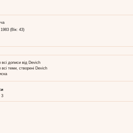
іча
 1983 (Вік: 43)
 всі дописи від Devich
 всі теми, створені Devich
иска
си
3