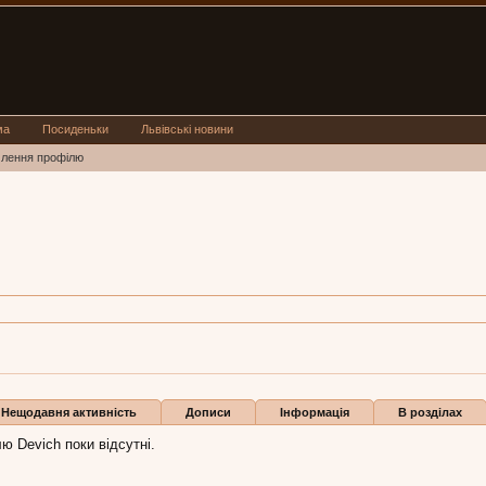
ма
Посиденьки
Львівські новини
млення профілю
з
Lviv
:
12 лип 2016
Нещодавня активність
Дописи
Інформація
В розділах
ю Devich поки відсутні.