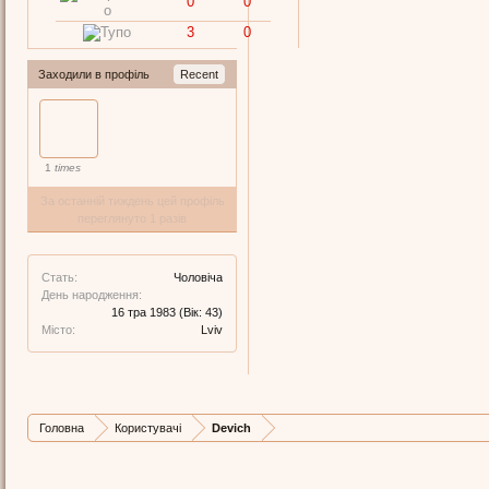
0
0
3
0
Заходили в профіль
Recent
1
times
За останній тиждень цей профіль
переглянуто 1 разів
Стать:
Чоловіча
День народження:
16 тра 1983
(Вік: 43)
Місто:
Lviv
Головна
Користувачі
Devich