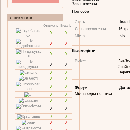
Завантаження...
Про себе
Оцінки дописів
Стать:
Чолов
Отримані:
Видані:
День народження:
16 тра
0
0
Місто:
Lviv
0
0
Взаємодіяти
0
0
Вміст:
Знайти
0
0
Знайти
Переп
0
0
0
0
0
0
Форум
Допи
Міжнародна політика
0
0
0
0
0
0
0
0
0
0