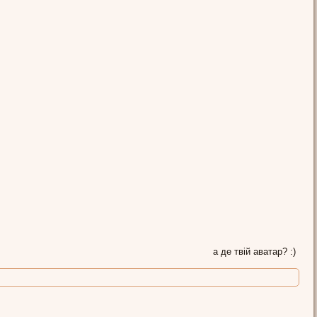
manur
а де твій аватар? :)