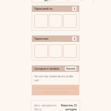
Підписаний на
3
Підписники
3
Заходили в профіль
Recent
No one has visited deva's profile
yet!
За останній тиждень цей профіль
переглянуто 0 разів
День народження:
Вересень 22
Місто:
моєрідне