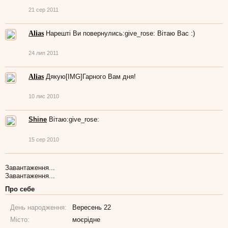
21 сер 2011
Alias
Нарешті Ви повернулись:give_rose: Вітаю Вас :)
24 лип 2011
Alias
Дякую[IMG]Гарного Вам дня!
10 лис 2010
Shine
Вітаю:give_rose:
15 сер 2010
Завантаження...
Завантаження...
Про себе
День народження:
Вересень 22
Місто:
моєрідне