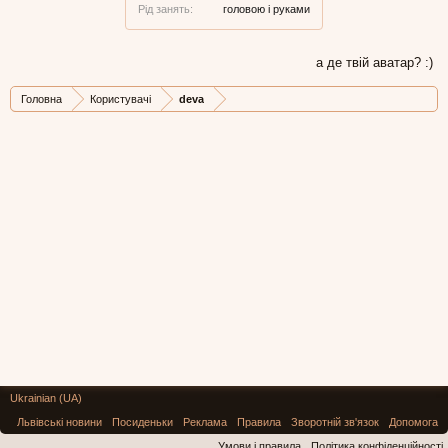
Рід занять:
головою і руками
а де твій аватар? :)
Головна
Користувачі
deva
Ukrainian (UA)
Львівські новини
Посиденьки
Реклама
Правила
Зворотній зв'язок
Допомога
Умови і правила
Політика конфіденційності