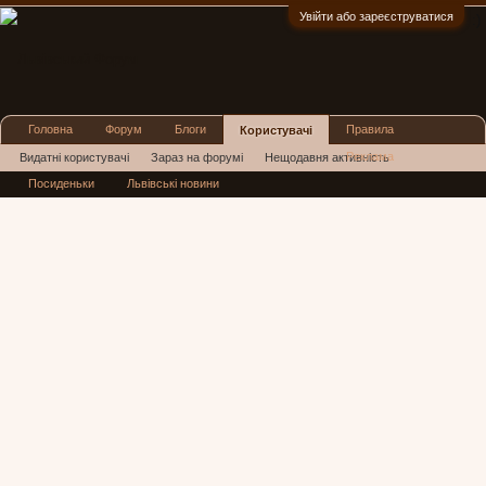
Увійти або зареєструватися
:)
Головна
Форум
Блоги
Правила
Користувачі
Реклама
Видатні користувачі
Зараз на форумі
Нещодавня активність
Посиденьки
Львівські новини
Нові повідомлення профілю