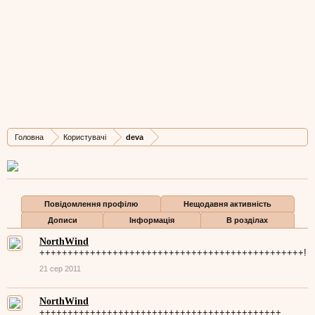
deva
Well-Known Member
,
з
моєрідне
Остання активність deva:
5 сер 2012
Дописів
Карма
Бали
Головна
Користувачі
deva
1.704
6.474
0
Повідомлення профілю
Нещодавня активність
Дописи
Інформація
В розділах
NorthWind
+++++++++++++++++++++++++++++++++++++++++++++++!
21 сер 2011
NorthWind
+++++++++++++++++++++++++++++++++++++++++++