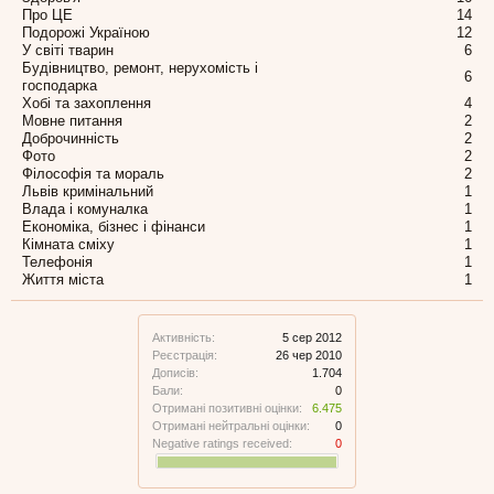
Про ЦЕ
14
Подорожі Україною
12
У світі тварин
6
Будівництво, ремонт, нерухомість і
6
господарка
Хобі та захоплення
4
Мовне питання
2
Доброчинність
2
Фото
2
Філософія та мораль
2
Львів кримінальний
1
Влада і комуналка
1
Економіка, бізнес і фінанси
1
Кімната сміху
1
Телефонія
1
Життя міста
1
Активність:
5 сер 2012
Реєстрація:
26 чер 2010
Дописів:
1.704
Бали:
0
Отримані позитивні оцінки:
6.475
Отримані нейтральні оцінки:
0
Negative ratings received:
0