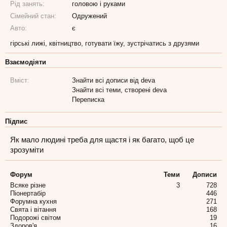
Рід занять:
головою і руками
Сімейний стан:
Одружений
Авто:
є
гірські лижі, квітництво, готувати їжу, зустрічатись з друзями
Взаємодіяти
Вміст:
Знайти всі дописи від deva
Знайти всі теми, створені deva
Переписка
Підпис
Як мало людині треба для щастя і як багато, щоб це
зрозуміти
Форум
Теми
Дописи
Всяке різне
3
728
Піонертабір
446
Форумна кухня
271
Свята і вітання
168
Подорожі світом
19
Здоров'я
16