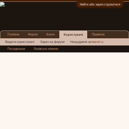
Увійти або зареєструватися
:)
Головна
Форум
Блоги
Правила
Користувачі
Реклама
Видатні користувачі
Зараз на форумі
Нещодавня активність
Посиденьки
Львівські новини
Нові повідомлення профілю