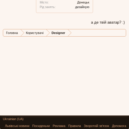
Місто:
Донецьк
Рід занять:
дизайную
а де твій аватар? :)
Головна
Користувачі
Designer
Ukrainian (UA)
Львівські новини
Посиденьки
Реклама
Правила
Зворотній зв'язок
Допомога