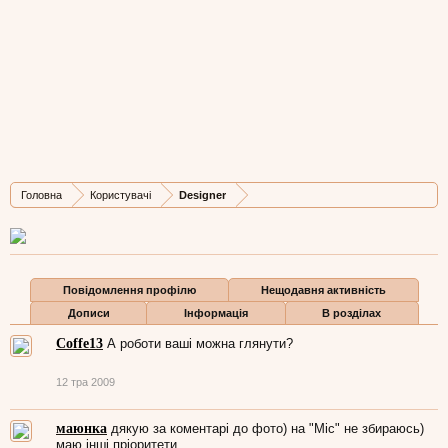
Designer
Active Member
,
з
Донецьк
Остання активність Designer:
24 сер 2010
Дописів
Карма
Бали
Головна
Користувачі
Designer
36
42
0
Повідомлення профілю
Нещодавня активність
Дописи
Інформація
В розділах
Coffe13
А роботи ваші можна глянути?
12 тра 2009
маюнка
дякую за коментарі до фото) на "Міс" не збираюсь)
маю інші пріоритети...