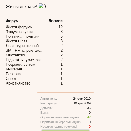
Життя яскраве!
Форум
Дописи
Життя форуму
12
Форумна кухня
6
Політика і політики
5
Життя міста
3
Львів туристичний
2
ЗМІ, PR та реклама
2
Мистецтво
2
Підкажіть туристові
2
Подорожі світом
1
Книгарня
1
Персона
1
Спорт
1
Християнство
1
Активність:
24 сер 2010
Реєстрація:
10 тра 2009
Дописів:
36
Бали:
0
Отримані позитивні оцінки:
42
Отримані нейтральні оцінки:
0
Negative ratings received:
0