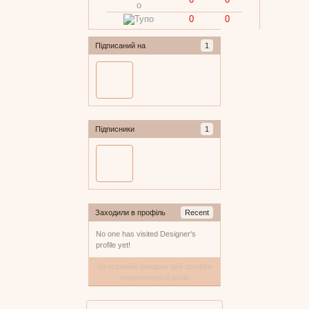
0
0
Підписаний на
1
Підписники
1
Заходили в профіль
Recent
No one has visited Designer's
profile yet!
За останній тиждень цей профіль
переглянуто 0 разів