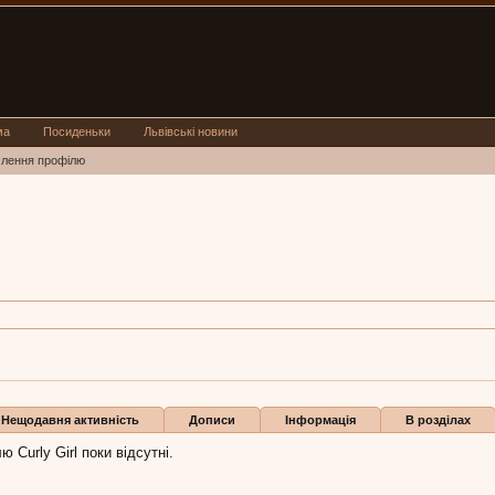
ма
Посиденьки
Львівські новини
млення профілю
 Girl:
26 жов 2011
и
Нещодавня активність
Дописи
Інформація
В розділах
 Curly Girl поки відсутні.