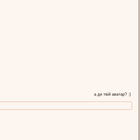
а де твій аватар? :)