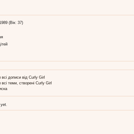
1989 (Вік: 37)
ня
ітей
 всі дописи від Curly Girl
 всі теми, створені Curly Girl
иска
 yet.