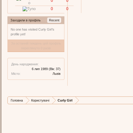
0
0
0
0
Заходили в профіль
Recent
No one has visited Curly Girl's
profile yet!
За останній тиждень цей профіль
переглянуто 0 разів
День народження:
6 лип 1989
(Вік: 37)
Місто:
Львів
Головна
Користувачі
Curly Girl