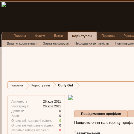
Головна
Форум
Блоги
Правила
Рекла
Користувачі
Видатні користувачі
Зараз на форумі
Нещодавня активність
Нові повідо
Curly Girl
New Member
, 37,
з
Львів
Остання активність Curly
Дописів
Карма
Бал
Головна
Користувачі
Curly Girl
0
0
0
Активність:
26 жов 2011
Реєстрація:
26 жов 2011
Дописів:
0
Повідомлення профілю
Бали:
0
Отримані позитивні оцінки:
0
Повідомлення на сторінці профілю
Отримані нейтральні оцінки:
0
Negative ratings received:
0
Завантаження...