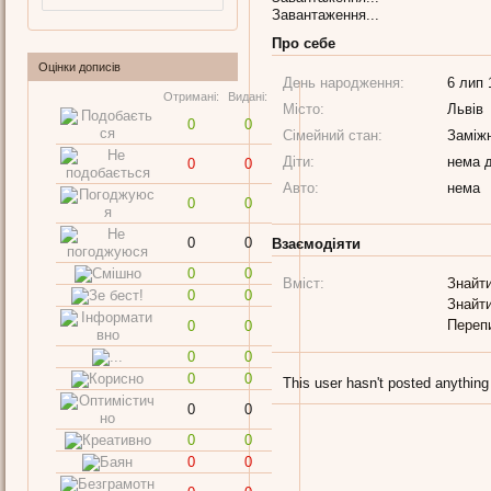
Завантаження...
Про себе
Оцінки дописів
День народження:
6 лип 
Отримані:
Видані:
Місто:
Львів
0
0
Сімейний стан:
Заміж
Діти:
нема д
0
0
Авто:
нема
0
0
0
0
Взаємодіяти
0
0
Вміст:
Знайти
0
0
Знайти
Переп
0
0
0
0
0
0
This user hasn't posted anything
0
0
0
0
0
0