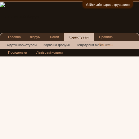
Увійти або зареєструватися
:)
Головна
Форум
Блоги
Правила
Користувачі
Реклама
Видатні користувачі
Зараз на форумі
Нещодавня активність
Посиденьки
Львівські новини
Нові повідомлення профілю