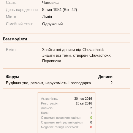
Стать:
Чоловіча
День народження:
8 лип 1984 (Вік: 42)
Місто:
Львів
Сімейний стан:
Одружений
Взаємодіяти
Вміст:
Знайти всі дописи від Chuvachokk
Знайти всі теми, створені Chuvachokk
Переписка
Форум
Дописи
Будівництво, ремонт, нерухомість і господарка
2
Активність:
30 чер 2016
Реєстрація:
15 кві 2016
Дописів:
2
Бали:
1
Отримані позитивні оцінки:
0
Отримані нейтральні оцінки:
0
Negative ratings received:
0