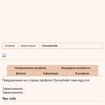
Chuvachokk
New Member
, Чоловіча, 42,
з
Львів
Остання активність Chuvachokk:
30 чер 2016
Дописів
Карма
Бали
Головна
Користувачі
Chuvachokk
2
0
1
Повідомлення профілю
Нещодавня активність
Дописи
Інформація
В розділах
Повідомлення на сторінці профілю Chuvachokk поки відсутні.
Завантаження...
Завантаження...
Про себе