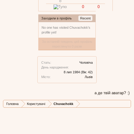
0
0
Заходили в профіль
Recent
No one has visited Chuvachokk's
profile yet!
За останній тиждень цей профіль
переглянуто 0 разів
Стать:
Чоловіча
День народження:
8 лип 1984
(Вік: 42)
Місто:
Львів
а де твій аватар? :)
Головна
Користувачі
Chuvachokk