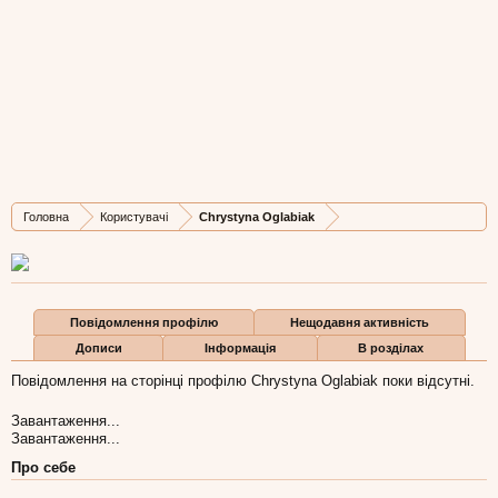
Chrystyna Oglabiak
New Member
, Жіноча, 31,
з
Івано-Франківськ
Остання активність Chrystyna Oglabiak:
23 лип 2018
Дописів
Карма
Бали
Головна
Користувачі
Chrystyna Oglabiak
1
0
1
Повідомлення профілю
Нещодавня активність
Дописи
Інформація
В розділах
Повідомлення на сторінці профілю Chrystyna Oglabiak поки відсутні.
Завантаження...
Завантаження...
Про себе