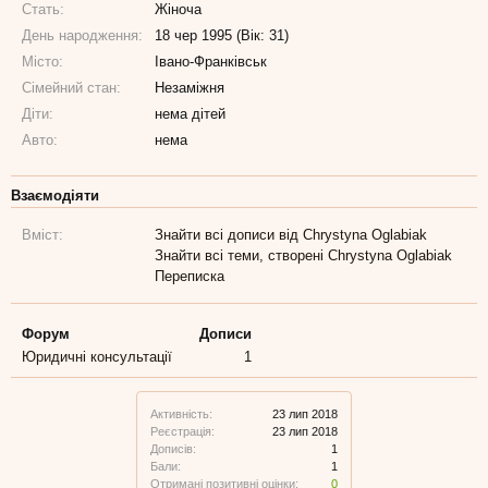
Стать:
Жіноча
День народження:
18 чер 1995 (Вік: 31)
Місто:
Івано-Франківськ
Сімейний стан:
Незаміжня
Діти:
нема дітей
Авто:
нема
Взаємодіяти
Вміст:
Знайти всі дописи від Chrystyna Oglabiak
Знайти всі теми, створені Chrystyna Oglabiak
Переписка
Форум
Дописи
Юридичні консультації
1
Активність:
23 лип 2018
Реєстрація:
23 лип 2018
Дописів:
1
Бали:
1
Отримані позитивні оцінки:
0