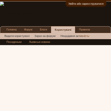
Увійти або зареєструватися
:)
Головна
Форум
Блоги
Правила
Користувачі
Реклама
Видатні користувачі
Зараз на форумі
Нещодавня активність
Посиденьки
Львівські новини
Нові повідомлення профілю