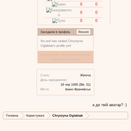
0
0
0
0
0
0
Заходили в профіль
Recent
No one has visited Chrystyna
Oglabiak's profile yet!
За останній тиждень цей профіль
переглянуто 0 разів
Стать:
Жіноча
День народження:
18 чер 1995
(Вік: 31)
Місто:
Івано-Франківськ
а де твій аватар? :)
Головна
Користувачі
Chrystyna Oglabiak