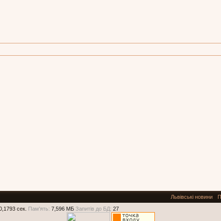
Львівські новини
П
0,1793 сек.
Пам'ять:
7,596 МБ
Запитів до БД:
27