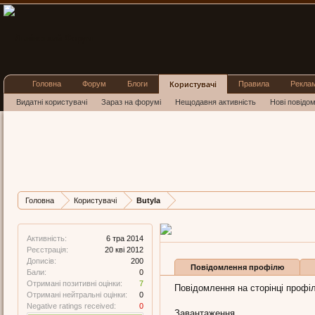
Головна
Форум
Блоги
Правила
Рекла
Користувачі
Видатні користувачі
Зараз на форумі
Нещодавня активність
Нові повідо
Butyla
Well-Known Member
,
з
Моск
Остання активність Butyla:
Дописів
Карма
Бали
Головна
Користувачі
Butyla
200
7
0
Активність:
6 тра 2014
Реєстрація:
20 кві 2012
Дописів:
200
Повідомлення профілю
Бали:
0
Отримані позитивні оцінки:
7
Повідомлення на сторінці профіл
Отримані нейтральні оцінки:
0
Negative ratings received:
0
Завантаження...