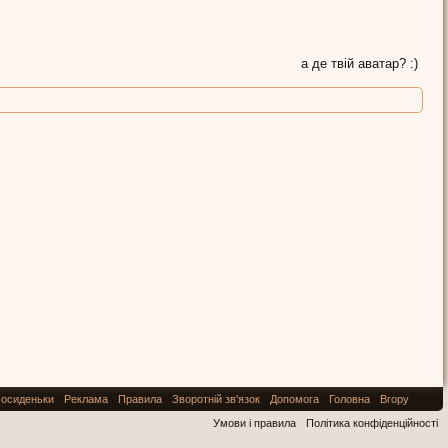
а де твій аватар? :)
осиденьки
Реклама
Правила
Зворотній зв'язок
Допомога
Головна
Вгору
Умови і правила
Політика конфіденційності