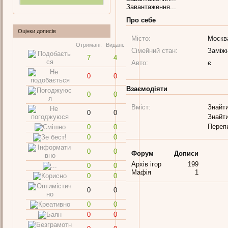
Завантаження...
Про себе
Оцінки дописів
Місто:
Москв
Отримані:
Видані:
Сімейний стан:
Заміж
7
4
Авто:
є
0
0
Взаємодіяти
0
0
Вміст:
Знайти
0
0
Знайти
Переп
0
0
0
0
0
0
Форум
Дописи
Архів ігор
199
0
0
Мафія
1
0
0
0
0
0
0
0
0