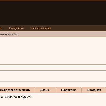
ма
Посиденьки
Львівські новини
млення профілю
ва
6 тра 2014
Нещодавня активність
Дописи
Інформація
В розділах
ю Butyla поки відсутні.