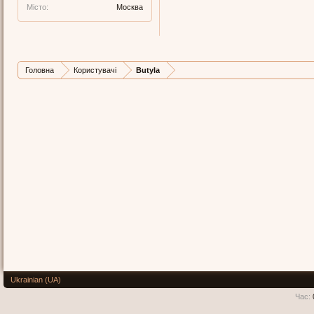
Місто:
Москва
Головна
Користувачі
Butyla
Ukrainian (UA)
Час: