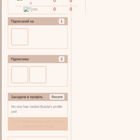
0
0
0
0
Підписаний на
1
Підписники
2
Заходили в профіль
Recent
No one has visited Butyla's profile
yet!
За останній тиждень цей профіль
переглянуто 0 разів