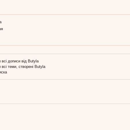
а
ня
 всі дописи від Butyla
 всі теми, створені Butyla
иска