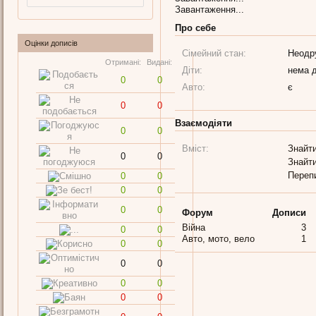
Завантаження...
Про себе
Оцінки дописів
Сімейний стан:
Неодр
Отримані:
Видані:
Діти:
нема д
0
0
Авто:
є
0
0
Взаємодіяти
0
0
Вміст:
Знайти
0
0
Знайти
Переп
0
0
0
0
0
0
Форум
Дописи
Війна
3
0
0
Авто, мото, вело
1
0
0
0
0
0
0
0
0