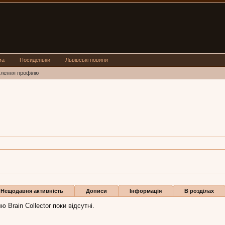
ма
Посиденьки
Львівські новини
млення профілю
ollector
 Brain Collector:
20 чер 2014
Бали
0
Нещодавня активність
Дописи
Інформація
В розділах
 Brain Collector поки відсутні.