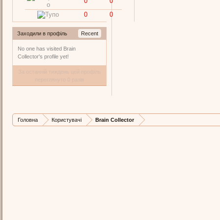
0
0
0
0
Заходили в профіль
Recent
No one has visited Brain
Collector's profile yet!
За останній тиждень цей профіль
переглянуто 0 разів
Головна
Користувачі
Brain Collector