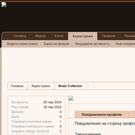
Головна
Форум
Блоги
Правила
Рекла
Користувачі
Видатні користувачі
Зараз на форумі
Нещодавня активність
Нові повідо
Brain C
New Member
Остання активність
Дописів
Карма
Головна
Користувачі
Brain Collector
4
0
Активність:
20 чер 2014
Реєстрація:
18 чер 2014
Дописів:
4
Повідомлення профілю
Бали:
0
Отримані позитивні оцінки:
0
Повідомлення на сторінці профілю
Отримані нейтральні оцінки:
0
Negative ratings received:
0
Завантаження...