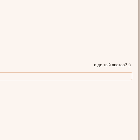
а де твій аватар? :)