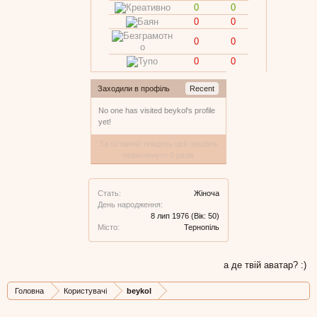
0
0
0
0
0
0
0
0
Заходили в профіль
Recent
No one has visited beykol's profile
yet!
За останній тиждень цей профіль
переглянуто 0 разів
Стать:
Жіноча
День народження:
8 лип 1976
(Вік: 50)
Місто:
Тернопіль
а де твій аватар? :)
Головна
Користувачі
beykol