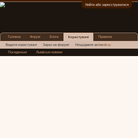
Увійти або зареєструватися
:)
Головна
Форум
Блоги
Правила
Користувачі
Реклама
Видатні користувачі
Зараз на форумі
Нещодавня активність
Посиденьки
Львівські новини
Нові повідомлення профілю