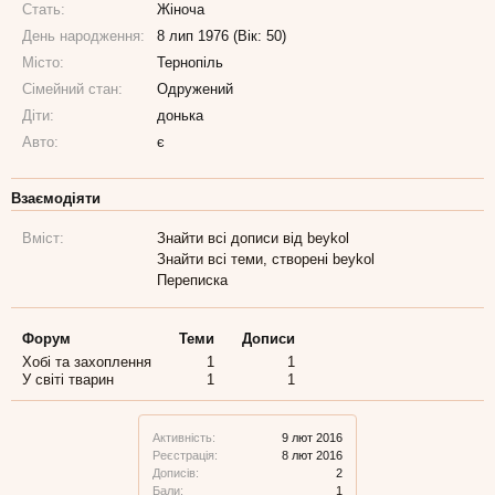
Стать:
Жіноча
День народження:
8 лип 1976 (Вік: 50)
Місто:
Тернопіль
Сімейний стан:
Одружений
Діти:
донька
Авто:
є
Взаємодіяти
Вміст:
Знайти всі дописи від beykol
Знайти всі теми, створені beykol
Переписка
Форум
Теми
Дописи
Хобі та захоплення
1
1
У світі тварин
1
1
Активність:
9 лют 2016
Реєстрація:
8 лют 2016
Дописів:
2
Бали:
1