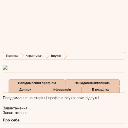
beykol
New Member
, Жіноча, 50,
з
Тернопіль
Остання активність beykol:
9 лют 2016
Дописів
Карма
Бали
Головна
Користувачі
beykol
2
0
1
Повідомлення профілю
Нещодавня активність
Дописи
Інформація
В розділах
Повідомлення на сторінці профілю beykol поки відсутні.
Завантаження...
Завантаження...
Про себе