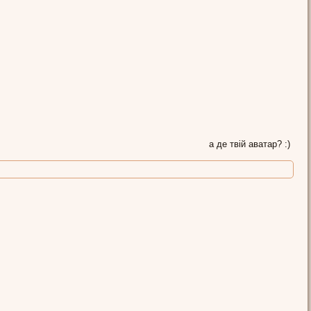
а де твій аватар? :)