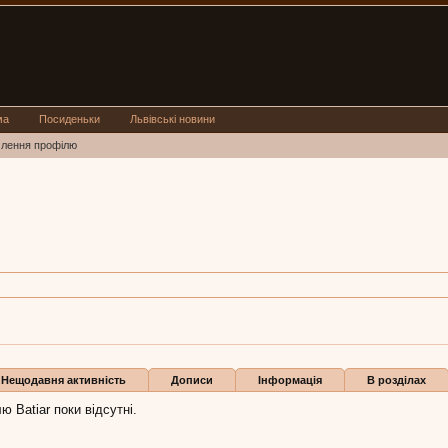
ма
Посиденьки
Львівські новини
млення профілю
1 кві 2012
Нещодавня активність
Дописи
Інформація
В розділах
 Batiar поки відсутні.