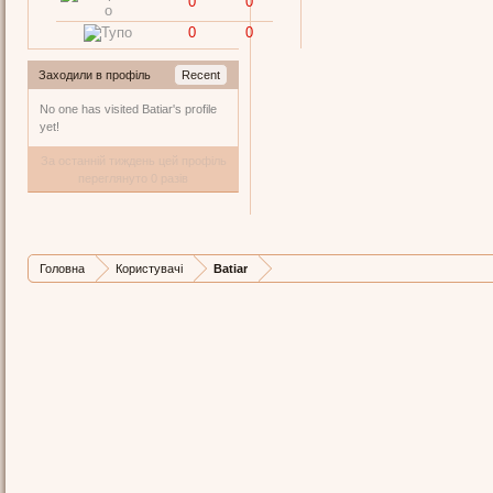
0
0
0
0
Заходили в профіль
Recent
No one has visited Batiar's profile
yet!
За останній тиждень цей профіль
переглянуто 0 разів
Головна
Користувачі
Batiar