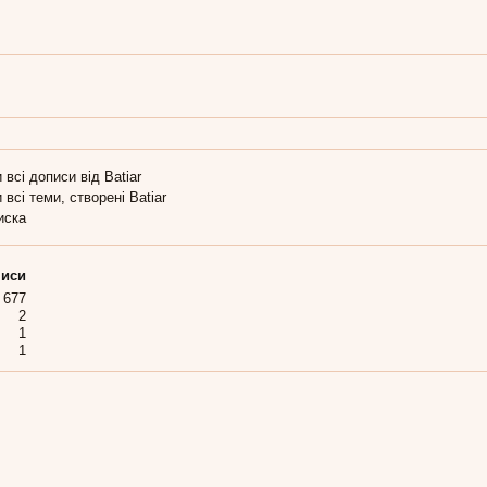
 всі дописи від Batiar
 всі теми, створені Batiar
иска
иси
677
2
1
1