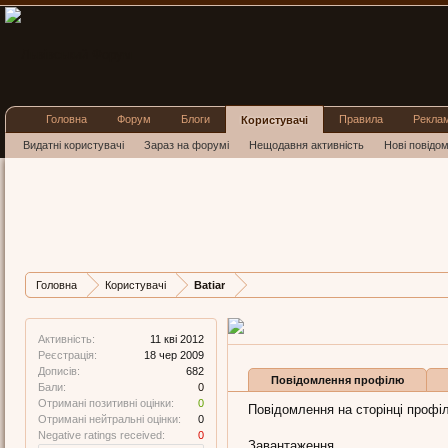
Головна
Форум
Блоги
Правила
Рекла
Користувачі
Видатні користувачі
Зараз на форумі
Нещодавня активність
Нові повідо
Batiar
newsmaker
Остання активність Batiar:
1
Дописів
Карма
Бали
Головна
Користувачі
Batiar
682
0
0
Активність:
11 кві 2012
Реєстрація:
18 чер 2009
Дописів:
682
Повідомлення профілю
Бали:
0
Отримані позитивні оцінки:
0
Повідомлення на сторінці профілю
Отримані нейтральні оцінки:
0
Negative ratings received:
0
Завантаження...