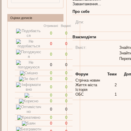
Завантаження...
Про себе
Оцінки дописів
Діти:
Отримані:
Видані:
0
0
Взаємодіяти
0
0
Вміст:
Знайти
Знайти
0
0
Переп
0
0
0
0
Форум
Теми
Доп
0
0
Стрічка новин
Життя міста
2
0
0
Історія
ОБС
1
0
0
0
0
0
0
0
0
0
0