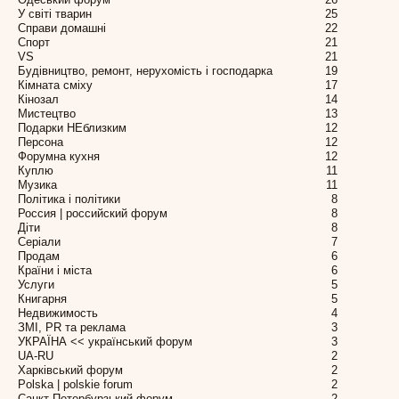
У світі тварин
25
Справи домашні
22
Спорт
21
VS
21
Будівництво, ремонт, нерухомість і господарка
19
Кімната сміху
17
Кінозал
14
Мистецтво
13
Подарки НЕблизким
12
Персона
12
Форумна кухня
12
Куплю
11
Музика
11
Політика і політики
8
Россия | российский форум
8
Діти
8
Серіали
7
Продам
6
Країни і міста
6
Услуги
5
Книгарня
5
Недвижимость
4
ЗМІ, PR та реклама
3
УКРАЇНА << український форум
3
UA-RU
2
Харківський форум
2
Polska | polskie forum
2
Санкт-Петербурзький форум
2