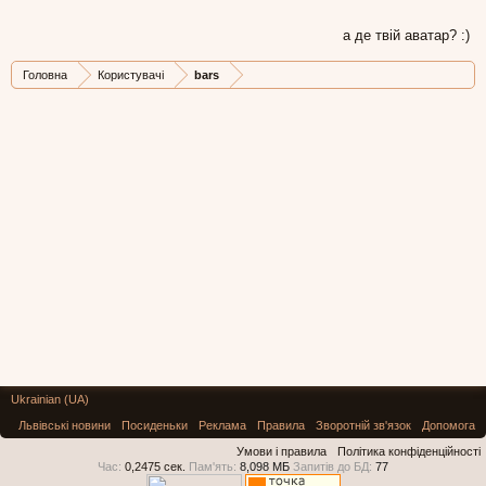
а де твій аватар? :)
Головна
Користувачі
bars
Ukrainian (UA)
Львівські новини
Посиденьки
Реклама
Правила
Зворотній зв'язок
Допомога
Умови і правила
Політика конфіденційності
Час:
0,2475 сек.
Пам'ять:
8,098 МБ
Запитів до БД:
77