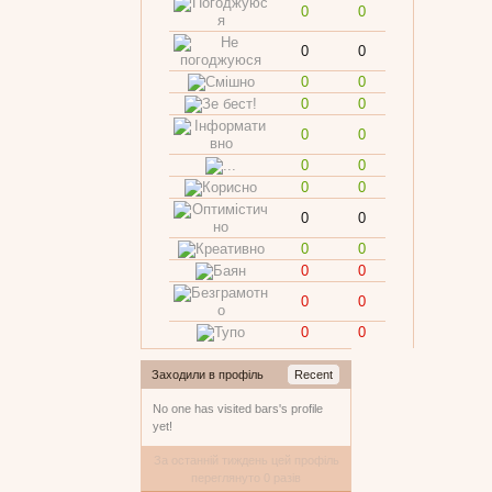
0
0
0
0
0
0
0
0
0
0
0
0
0
0
0
0
0
0
0
0
0
0
0
0
Заходили в профіль
Recent
No one has visited bars's profile
yet!
За останній тиждень цей профіль
переглянуто 0 разів