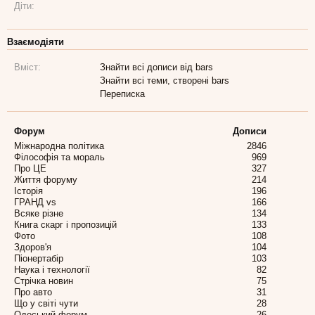
Діти:
Взаємодіяти
Вміст:
Знайти всі дописи від bars
Знайти всі теми, створені bars
Переписка
Форум
Дописи
Міжнародна політика
2846
Філософія та мораль
969
Про ЦЕ
327
Життя форуму
214
Історія
196
ГРАНД vs
166
Всяке різне
134
Книга скарг і пропозицій
133
Фото
108
Здоров'я
104
Піонертабір
103
Наука і технології
82
Стрічка новин
75
Про авто
31
Що у світі чути
28
Одеський форум
26