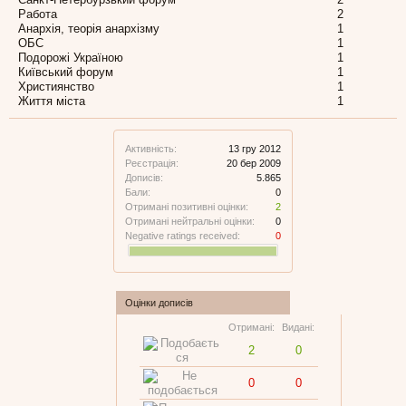
Работа
2
Анархія, теорія анархізму
1
ОБС
1
Подорожі Україною
1
Київський форум
1
Християнство
1
Життя міста
1
Активність:
13 гру 2012
Реєстрація:
20 бер 2009
Дописів:
5.865
Бали:
0
Отримані позитивні оцінки:
2
Отримані нейтральні оцінки:
0
Negative ratings received:
0
Оцінки дописів
Отримані:
Видані:
2
0
0
0