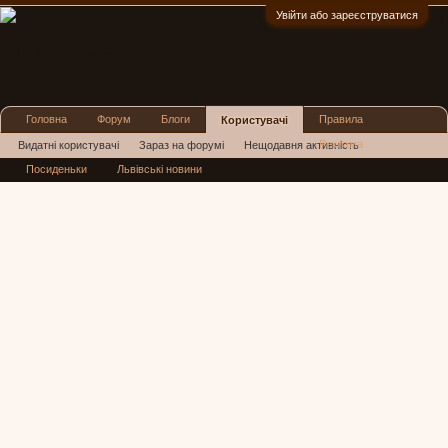
Увійти або зареєструватися
:)
Головна
Форум
Блоги
Правила
Користувачі
Реклама
Видатні користувачі
Зараз на форумі
Нещодавня активність
Посиденьки
Львівські новини
Нові повідомлення профілю