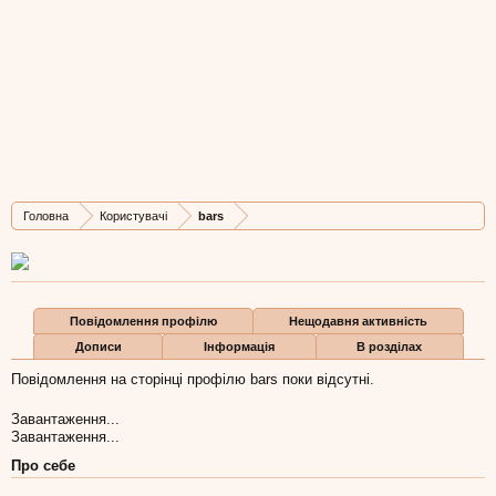
bars
Well-Known Member
Остання активність bars:
13 гру 2012
Дописів
Карма
Бали
Головна
Користувачі
bars
5.865
2
0
Повідомлення профілю
Нещодавня активність
Дописи
Інформація
В розділах
Повідомлення на сторінці профілю bars поки відсутні.
Завантаження...
Завантаження...
Про себе