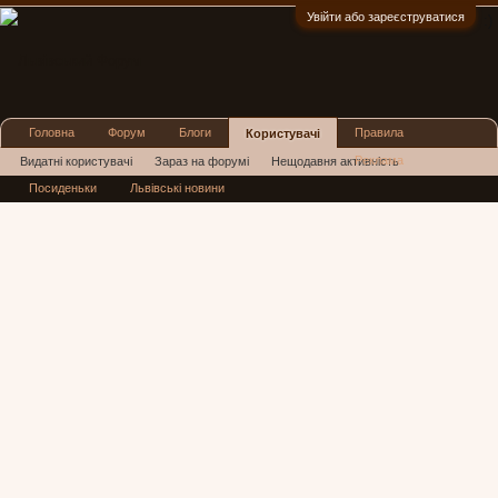
Увійти або зареєструватися
:)
Головна
Форум
Блоги
Правила
Користувачі
Реклама
Видатні користувачі
Зараз на форумі
Нещодавня активність
Посиденьки
Львівські новини
Нові повідомлення профілю