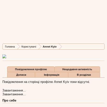
Annet Kyiv
New Member
, Жіноча, 41,
з
Київ
Остання активність Annet Kyiv:
13 кві 2018
Дописів
Карма
Бали
Головна
Користувачі
Annet Kyiv
4
0
1
Повідомлення профілю
Нещодавня активність
Дописи
Інформація
В розділах
Повідомлення на сторінці профілю Annet Kyiv поки відсутні.
Завантаження...
Завантаження...
Про себе