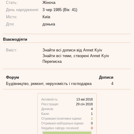
Стать:
Жіноча
День народження:
3 чер 1985 (Вік: 41)
Місто:
Київ
Діти:
донька
Взаємодіяти
Вміст:
Знайти всі дописи від Annet Kyiv
Знайти всі теми, створені Annet Kyiv
Переписка
Форум
Дописи
Будівництво, ремонт, нерухомість і господарка
4
Активність:
13 кві 2018
Реєстрація:
29 січ 2018
Дописів:
4
Бали:
1
Отримані позитивні оцінки:
1
Отримані нейтральні оцінки:
0
Negative ratings received:
0