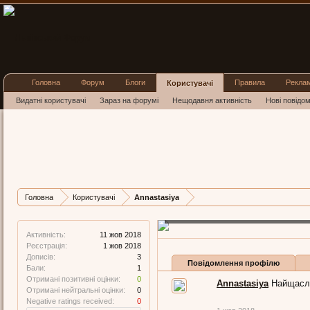
Головна
Форум
Блоги
Правила
Рекла
Користувачі
Видатні користувачі
Зараз на форумі
Нещодавня активність
Нові повідо
Annasta
New Member
, Жіноча
Найщасливіша з лю
Остання активність 
Головна
Користувачі
Annastasiya
Дописів
Карма
3
0
Активність:
11 жов 2018
Реєстрація:
1 жов 2018
Дописів:
3
Повідомлення профілю
Бали:
1
Отримані позитивні оцінки:
0
Annastasiya
Найщасл
Отримані нейтральні оцінки:
0
Negative ratings received:
0