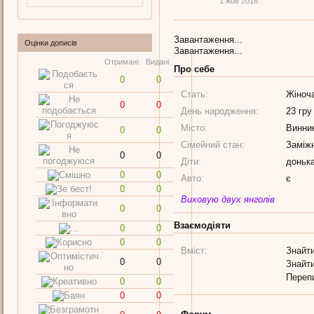
1 жов 2018
Завантаження...
Оцінки дописів
Завантаження...
Отримані:
Видані:
Про себе
0
0
Стать:
Жіноч
0
0
День народження:
23 гру
Місто:
Винни
0
0
Сімейний стан:
Заміж
0
0
Діти:
доньк
0
0
Авто:
є
0
0
Виховую двух янголів
0
0
Взаємодіяти
0
0
0
0
Вміст:
Знайти
0
0
Знайти
Переп
0
0
0
0