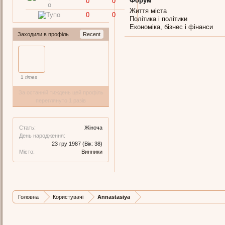
Форум
0
0
Життя міста
0
0
Політика і політики
Економіка, бізнес і фінанси
Заходили в профіль
Recent
1
times
За останній тиждень цей профіль
переглянуто 1 разів
Стать:
Жіноча
День народження:
23 гру 1987
(Вік: 38)
Місто:
Винники
Головна
Користувачі
Annastasiya