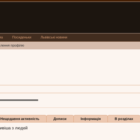
ма
Посиденьки
Львівські новини
млення профілю
siya
, 38,
з
Винники
дей
1 жов 2018
Annastasiya:
11 жов 2018
Бали
1
Нещодавня активність
Дописи
Інформація
В розділах
ивіша з людей