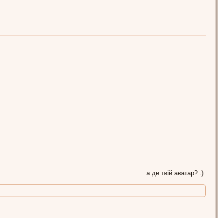
ІгорМ
а де твій аватар? :)