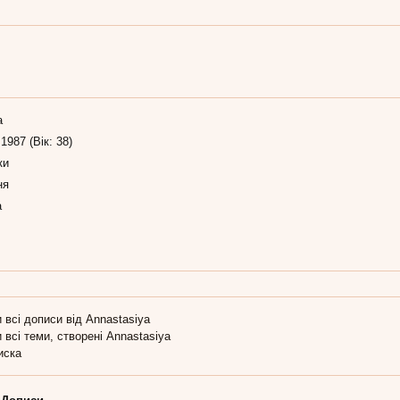
а
 1987 (Вік: 38)
ки
ня
а
 всі дописи від Annastasiya
 всі теми, створені Annastasiya
иска