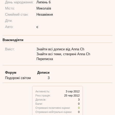
День народження:
Липень 6
Місто:
Миколаїв
Сімейний стан:
Незаміжня
Діти:
Авто:
є
Взаємодіяти
Вміст:
Знайти всі дописи від Anna Ch
Знайти всі теми, створені Anna Ch
Переписка
Форум
Дописи
Подорожі світом
3
Активність:
3 сер 2012
Реєстрація:
25 чер 2012
Дописів:
3
Бали:
0
Отримані позитивні оцінки:
0
Отримані нейтральні оцінки:
0