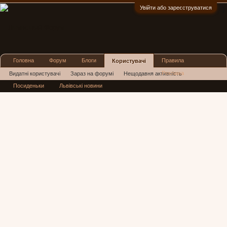
Увійти або зареєструватися
:)
Головна
Форум
Блоги
Правила
Користувачі
Реклама
Видатні користувачі
Зараз на форумі
Нещодавня активність
Посиденьки
Львівські новини
Нові повідомлення профілю