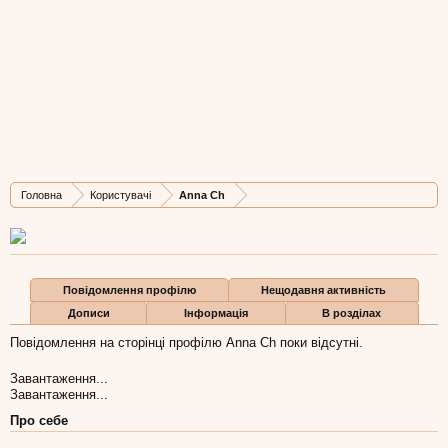
Anna Ch
New Member
,
з
Миколаїв
Остання активність Anna Ch:
3 сер 2012
Дописів
Карма
Бали
Головна
Користувачі
Anna Ch
3
0
0
Повідомлення профілю
Нещодавня активність
Дописи
Інформація
В розділах
Повідомлення на сторінці профілю Anna Ch поки відсутні.
Завантаження...
Завантаження...
Про себе