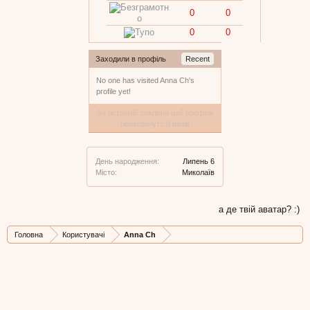
0
0
0
0
Заходили в профіль
Recent
No one has visited Anna Ch's
profile yet!
За останній тиждень цей профіль
переглянуто 0 разів
День народження:
Липень 6
Місто:
Миколаїв
а де твій аватар? :)
Головна
Користувачі
Anna Ch