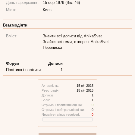
День народження:
15 сер 1979 (Вік: 46)
Місто:
Киев
Взаємодіяти
Вміст:
Знайти всі дописи від AnikaSvet
Знайти всі теми, створені AnikaSvet
Переписка
Форум
Дописи
Політика і політики
1
Активність:
15 січ 2015
Реєстрація:
15 січ 2015
Дописів:
1
Бали:
1
Отримані позитивні оцінки:
0
Отримані нейтральні оцінки:
0
Negative ratings received:
0