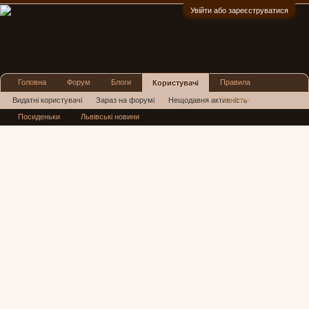
Увійти або зареєструватися
:)
Головна
Форум
Блоги
Правила
Користувачі
Реклама
Видатні користувачі
Зараз на форумі
Нещодавня активність
Посиденьки
Львівські новини
Нові повідомлення профілю