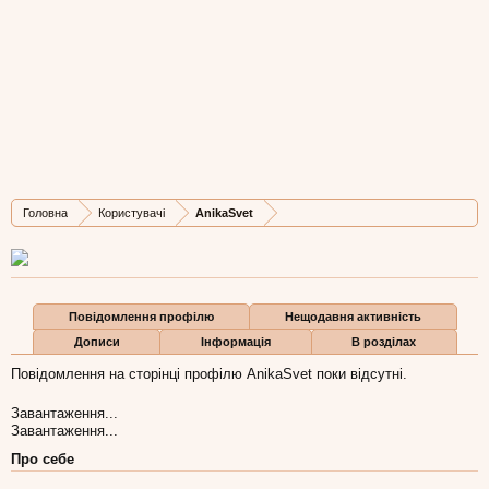
AnikaSvet
New Member
, 46,
з
Киев
Остання активність AnikaSvet:
15 січ 2015
Дописів
Карма
Бали
Головна
Користувачі
AnikaSvet
1
0
1
Повідомлення профілю
Нещодавня активність
Дописи
Інформація
В розділах
Повідомлення на сторінці профілю AnikaSvet поки відсутні.
Завантаження...
Завантаження...
Про себе