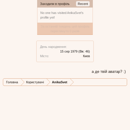
Заходили в профіль
Recent
No one has visited AnikaSvet's
profile yet!
За останній тиждень цей профіль
переглянуто 0 разів
День народження:
15 сер 1979
(Вік: 46)
Місто:
Киев
а де твій аватар? :)
Головна
Користувачі
AnikaSvet