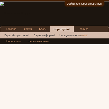
Увійти або зареєструватися
:)
Головна
Форум
Блоги
Правила
Користувачі
Реклама
Видатні користувачі
Зараз на форумі
Нещодавня активність
Посиденьки
Львівські новини
Нові повідомлення профілю