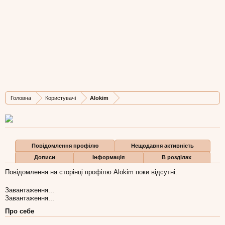
Alokim
New Member
Остання активність Alokim:
12 сер 2015
Дописів
Карма
Бали
Головна
Користувачі
Alokim
0
2
2
Повідомлення профілю
Нещодавня активність
Дописи
Інформація
В розділах
Повідомлення на сторінці профілю Alokim поки відсутні.
Завантаження...
Завантаження...
Про себе