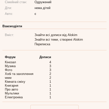
Сімейний стан:
Одружений
Діти:
нема дітей
Авто:
є
Взаємодіяти
Вміст:
Знайти всі дописи від Alokim
Знайти всі теми, створені Alokim
Переписка
Форум
Дописи
Кінозал
4
Музика
3
Фото
3
Хобі та захоплення
2
www
2
Кімната сміху
1
Книгарня
1
Про авто
1
Мультики
1
Електроніка
1