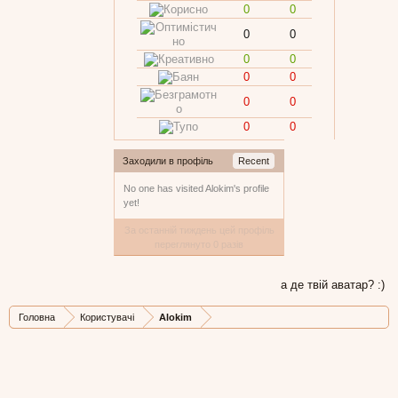
0
0
0
0
0
0
0
0
0
0
0
0
Заходили в профіль
Recent
No one has visited Alokim's profile
yet!
За останній тиждень цей профіль
переглянуто 0 разів
а де твій аватар? :)
Головна
Користувачі
Alokim