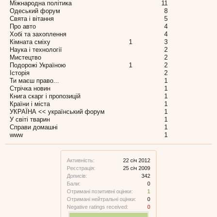
Міжнародна політика
11
Одеський форум
8
Свята і вітання
5
Про авто
4
Хобі та захоплення
4
Кімната сміху
1
3
Наука і технології
2
Мистецтво
2
Подорожі Україною
1
2
Історія
2
Ти маєш право...
1
Стрічка новин
1
Книга скарг і пропозицій
1
Країни і міста
1
УКРАЇНА << український форум
1
У світі тварин
1
Справи домашні
1
www
1
Активність:
22 січ 2012
Реєстрація:
25 січ 2009
Дописів:
342
Бали:
0
Отримані позитивні оцінки:
1
Отримані нейтральні оцінки:
0
Negative ratings received:
0