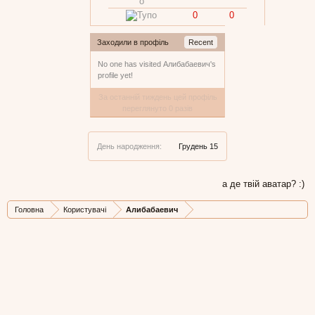
0
0
Заходили в профіль
Recent
No one has visited Алибабаевич's
profile yet!
За останній тиждень цей профіль
переглянуто 0 разів
День народження:
Грудень 15
а де твій аватар? :)
Головна
Користувачі
Алибабаевич