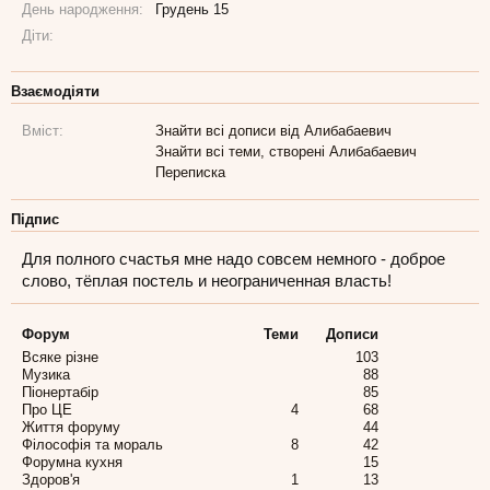
День народження:
Грудень 15
Діти:
Взаємодіяти
Вміст:
Знайти всі дописи від Алибабаевич
Знайти всі теми, створені Алибабаевич
Переписка
Підпис
Для полного счастья мне надо совсем немного - доброе
слово, тёплая постель и неограниченная власть!
Форум
Теми
Дописи
Всяке різне
103
Музика
88
Піонертабір
85
Про ЦЕ
4
68
Життя форуму
44
Філософія та мораль
8
42
Форумна кухня
15
Здоров'я
1
13