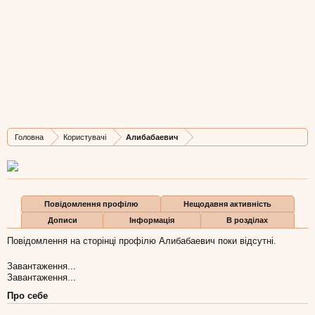
Алибабаевич
Well-Known Member
Остання активність Алибабаевич:
22 січ 2012
Дописів
Карма
Бали
Головна
Користувачі
Алибабаевич
342
1
0
Повідомлення профілю
Нещодавня активність
Дописи
Інформація
В розділах
Повідомлення на сторінці профілю Алибабаевич поки відсутні.
Завантаження...
Завантаження...
Про себе