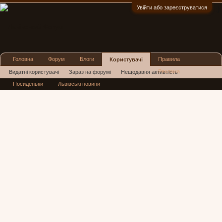
Увійти або зареєструватися
:)
Головна
Форум
Блоги
Правила
Користувачі
Реклама
Видатні користувачі
Зараз на форумі
Нещодавня активність
Посиденьки
Львівські новини
Нові повідомлення профілю