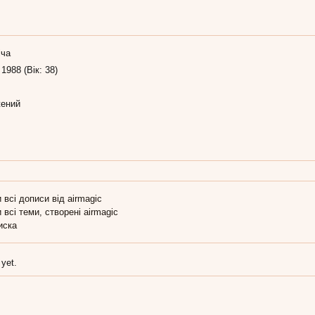
іча
 1988 (Вік: 38)
ений
 всі дописи від airmagic
 всі теми, створені airmagic
иска
 yet.