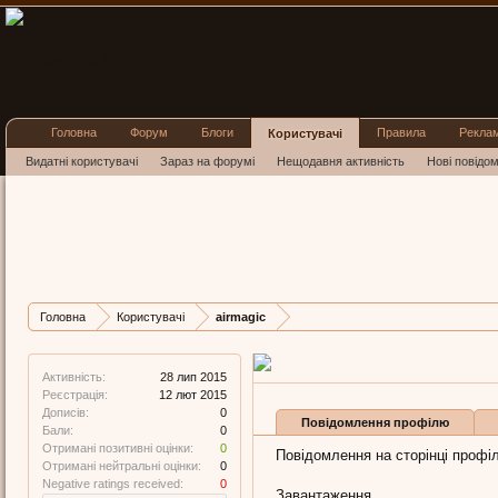
Головна
Форум
Блоги
Правила
Рекла
Користувачі
Видатні користувачі
Зараз на форумі
Нещодавня активність
Нові повідо
airmagic
New Member
, Чоловіча, 3
Остання активність airma
Дописів
Карма
Бал
Головна
Користувачі
airmagic
0
0
0
Активність:
28 лип 2015
Реєстрація:
12 лют 2015
Дописів:
0
Повідомлення профілю
Бали:
0
Отримані позитивні оцінки:
0
Повідомлення на сторінці профіл
Отримані нейтральні оцінки:
0
Negative ratings received:
0
Завантаження...