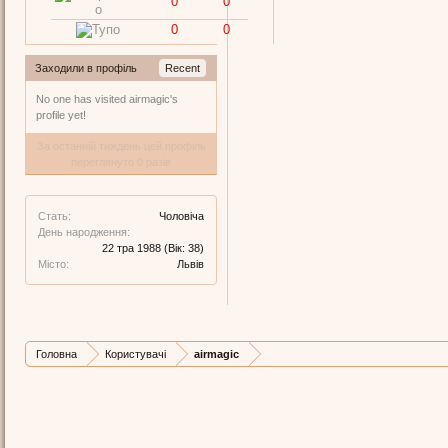
0
0
0
0
Заходили в профіль
Recent
No one has visited airmagic's
profile yet!
За останній тиждень цей профіль
переглянуто 0 разів
Стать:
Чоловіча
День народження:
22 тра 1988
(Вік: 38)
Місто:
Львів
Головна
Користувачі
airmagic