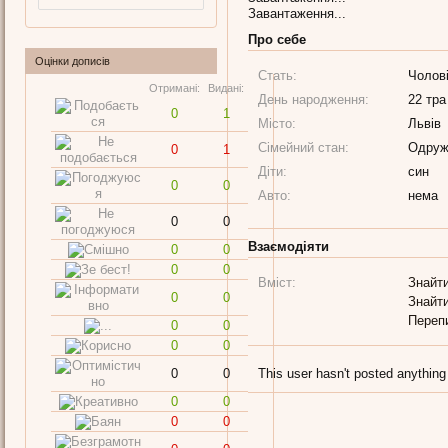
Завантаження...
Про себе
Оцінки дописів
Стать:
Чолов
Отримані:
Видані:
День народження:
22 тра
0
1
Місто:
Львів
Сімейний стан:
Одруж
0
1
Діти:
син
0
0
Авто:
нема
0
0
Взаємодіяти
0
0
0
0
Вміст:
Знайти
0
0
Знайти
Переп
0
0
0
0
0
0
This user hasn't posted anything
0
0
0
0