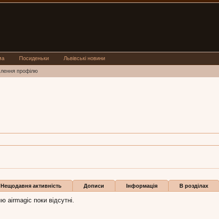
ма
Посиденьки
Львівські новини
млення профілю
8,
з
Львів
gic:
28 лип 2015
и
Нещодавня активність
Дописи
Інформація
В розділах
ю airmagic поки відсутні.