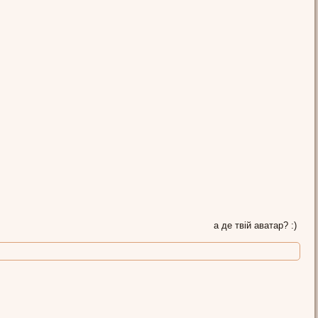
а де твій аватар? :)