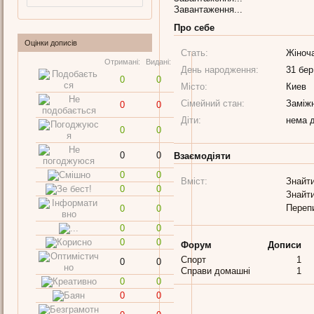
Завантаження...
Про себе
Оцінки дописів
Стать:
Жіноч
Отримані:
Видані:
День народження:
31 бер
0
0
Місто:
Киев
Сімейний стан:
Заміж
0
0
Діти:
нема д
0
0
0
0
Взаємодіяти
0
0
Вміст:
Знайти
0
0
Знайти
Переп
0
0
0
0
0
0
Форум
Дописи
Спорт
1
0
0
Справи домашні
1
0
0
0
0