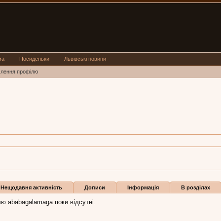
ма
Посиденьки
Львівські новини
млення профілю
galamaga
ноча, 38,
з
Киев
сть ababagalamaga:
1 лют 2026
Бали
1
Нещодавня активність
Дописи
Інформація
В розділах
лю ababagalamaga поки відсутні.