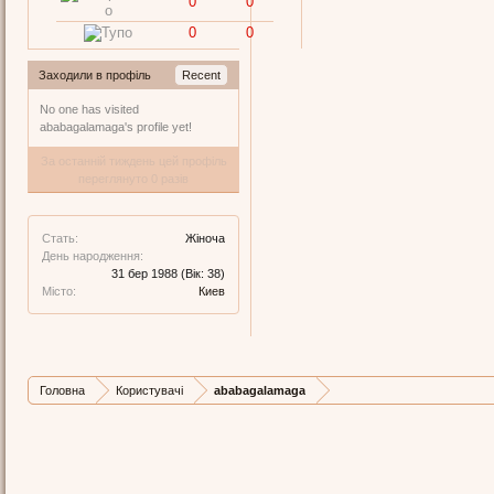
0
0
0
0
Заходили в профіль
Recent
No one has visited
ababagalamaga's profile yet!
За останній тиждень цей профіль
переглянуто 0 разів
Стать:
Жіноча
День народження:
31 бер 1988
(Вік: 38)
Місто:
Киев
Головна
Користувачі
ababagalamaga