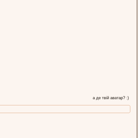
а де твій аватар? :)