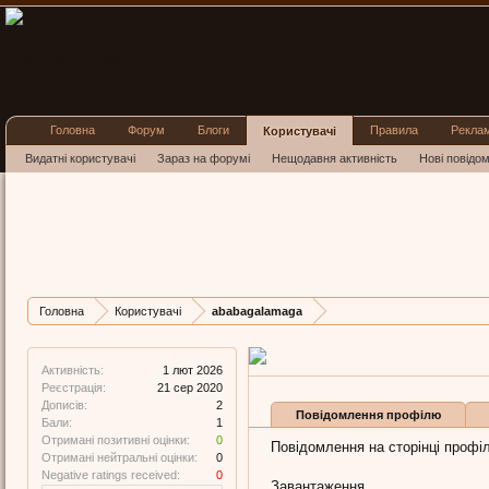
Головна
Форум
Блоги
Правила
Рекла
Користувачі
Видатні користувачі
Зараз на форумі
Нещодавня активність
Нові повідо
ababa
New Member
, Жі
Остання активні
Дописів
Карма
Головна
Користувачі
ababagalamaga
2
0
Активність:
1 лют 2026
Реєстрація:
21 сер 2020
Дописів:
2
Повідомлення профілю
Бали:
1
Отримані позитивні оцінки:
0
Повідомлення на сторінці профі
Отримані нейтральні оцінки:
0
Negative ratings received:
0
Завантаження...