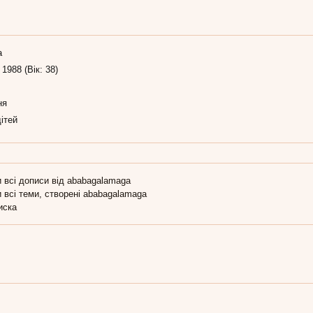
а
 1988 (Вік: 38)
ня
ітей
 всі дописи від ababagalamaga
 всі теми, створені ababagalamaga
иска