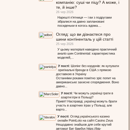
компанію: суші чи піцу? А може, і
те, й інше?
26 чер 2026
Нарешті п’ятниця — і ви з подругами
зібралися на давно заплановані
посиденьки в когось вдома....
Огляд: що ви дізнаєтеся про
шини контіненталь у цій статті
25 чер 2026
У цьому матеріалі наведено практичний
аналіз шин Continental: характеристика
моделей,...
У пості
:
Шопінг без кордонів: як купувати
оригінальні бренди в США з прямою
доставкою в Україну
Останніми роками помітно зріс попит на
американське захисне спорядження. Воно
давно...
У пості
:
Чи можуть українці грати в
азартні ігри в Польщі?
Привіт! Насправді, українці можуть брати
участь в азартних іграх у Польщі, але
варто...
У пості
:
Огляд українського казино
онлайн PointLoto на сайті Casino Zeus
Нещодавно знайшов для себе крутий
автомат Биг бамбук https://big-