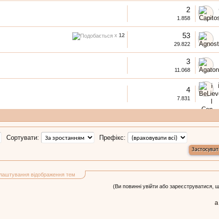
2
1.858
53
x
12
29.822
3
11.068
4
7.831
Сортувати:
Префікс:
лаштування відображення тем
(Ви повинні увійти або зареєструватися, 
а