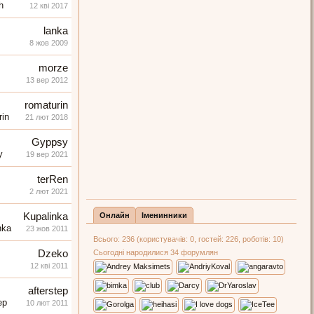
12 кві 2017
lanka
8 жов 2009
morze
13 вер 2012
romaturin
21 лют 2018
Gyppsy
19 вер 2021
terRen
2 лют 2021
Kupalinka
Онлайн
Іменинники
23 жов 2011
Всього: 236 (користувачів: 0, гостей: 226, роботів: 10)
Dzeko
Сьогодні народилися 34 форумлян
12 кві 2011
afterstep
10 лют 2011