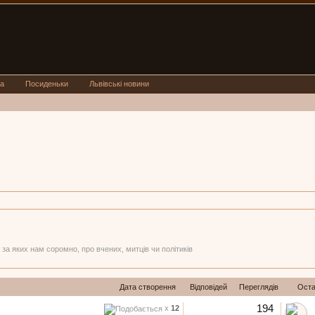
а
Посиденьки
Львівські новини
за яких нам соромно, про вчених, митців чи політиків
Дата створення
Відповідей
Переглядів
Оста
194
x
12