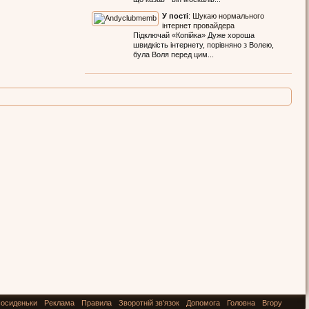
У пості
:
Шукаю нормального
інтернет провайдера
Підключай «Копійка» Дуже хороша
швидкість інтернету, порівняно з Волею,
була Воля перед цим...
осиденьки
Реклама
Правила
Зворотній зв'язок
Допомога
Головна
Вгору