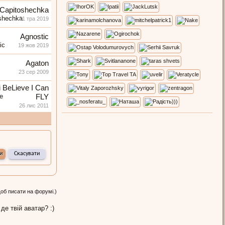
Capitoshechka
21 тра 2019
Agnostic
19 жов 2019
Agaton
23 сер 2009
i BeLieve I Can
FLY
26 лис 2011
щоб писати на форумі.)
 де твій аватар? :)