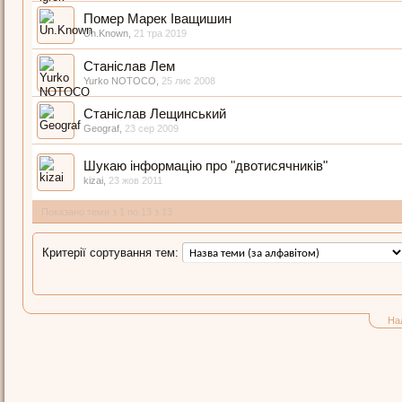
Помер Марек Іващишин
Un.Known
,
21 тра 2019
Станіслав Лем
Yurko NOTOCO
,
25 лис 2008
Станіслав Лещинський
Geograf
,
23 сер 2009
Шукаю інформацію про "двотисячників"
kizai
,
23 жов 2011
Показано теми з 1 по 13 з 13
Критерії сортування тем:
На