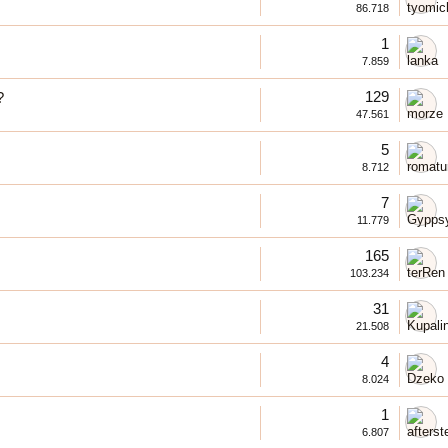
86.718
1
7.859
129
?
47.561
5
8.712
7
11.779
165
103.234
31
21.508
4
8.024
1
6.807