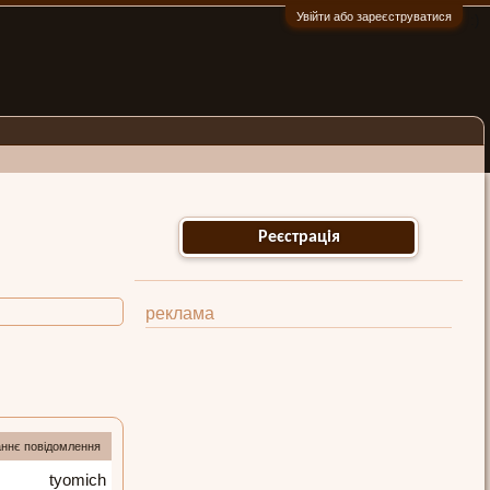
Увійти або зареєструватися
:)
Реєстрація
реклама
ннє повідомлення
tyomich