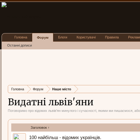
Головна
Блоги
Користувачі
Правила
Реклам
Форум
Останні дописи
Головна
Форум
Наше місто
Видатні львів'яни
Поговоримо про відомих львів'ян минулого і сучасності, якими ми пишаємося, або 
Заголовок ↑
100 найбільш - відомих українців.