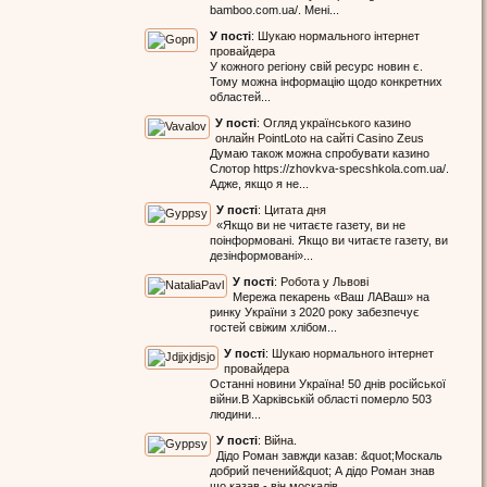
bamboo.com.ua/. Мені...
У пості
:
Шукаю нормального інтернет
провайдера
У кожного регіону свій ресурс новин є.
Тому можна інформацію щодо конкретних
областей...
У пості
:
Огляд українського казино
онлайн PointLoto на сайті Casino Zeus
Думаю також можна спробувати казино
Слотор https://zhovkva-specshkola.com.ua/.
Адже, якщо я не...
У пості
:
Цитата дня
«Якщо ви не читаєте газету, ви не
поінформовані. Якщо ви читаєте газету, ви
дезінформовані»...
У пості
:
Робота у Львові
Мережа пекарень «Ваш ЛАВаш» на
ринку України з 2020 року забезпечує
гостей свіжим хлібом...
У пості
:
Шукаю нормального інтернет
провайдера
Останні новини Україна! 50 днів російської
війни.В Харківській області померло 503
людини...
У пості
:
Війна.
Дідо Роман завжди казав: &quot;Москаль
добрий печений&quot; А дідо Роман знав
що казав - він москалів...