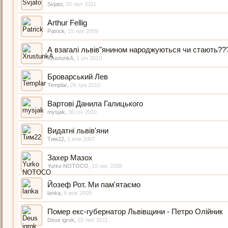
Svjato
,
20 лют 2011
Arthur Fellig
Patrick
,
15 лип 2009
А взагалі львів"янином народжуються чи стають??
XrustunkA
,
1 січ 2010
Броварський Лев
Templar
,
26 тра 2010
Вартові Данила Галицького
mysjak
,
30 січ 2010
Видатні львів'яни
Тим22
,
1 жов 2007
Захер Мазох
Yurko NOTOCO
,
10 лис 2008
Йозеф Рот. Ми пам'ятаємо
lanka
,
8 жов 2009
Помер екс-губернатор Львівщини - Петро Олійник
Deus igrok
,
10 лют 2011