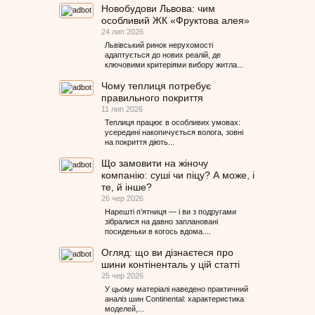
Новобудови Львова: чим
особливий ЖК «Фруктова алея»
24 лип 2026
Львівський ринок нерухомості
адаптується до нових реалій, де
ключовими критеріями вибору житла...
Чому теплиця потребує
правильного покриття
11 лип 2026
Теплиця працює в особливих умовах:
усередині накопичується волога, зовні
на покриття діють...
Що замовити на жіночу
компанію: суші чи піцу? А може, і
те, й інше?
26 чер 2026
Нарешті п’ятниця — і ви з подругами
зібралися на давно заплановані
посиденьки в когось вдома....
Огляд: що ви дізнаєтеся про
шини контіненталь у цій статті
25 чер 2026
У цьому матеріалі наведено практичний
аналіз шин Continental: характеристика
моделей,...