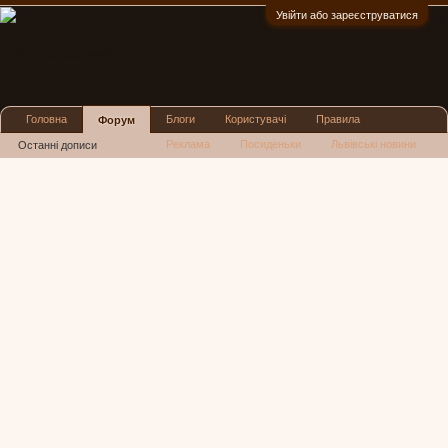
Увійти або зареєструватися
:)
Головна
Блоги
Користувачі
Правила
Форум
Реклама
Посиденьки
Львівські новини
Останні дописи