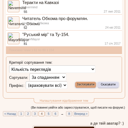
Теракти на Кавказі
Nevermind
27 лип 2011
55
Читатель Обкома про форумлян.
Читатель_Обкома
24 кві 2011
52
"Руський мiр" та Ту-154.
MayorMayor
17 січ 2017
81
Показано теми з 61 по 80 з 154
Критерії сортування тем:
Сортувати:
Префікс:
Налаштування відображення тем
(Ви повинні увійти або зареєструватися, щоб писати на форумі.)
< Назад
1
2
3
4
5
6
→
8
Вперед >
а де твій аватар? :)