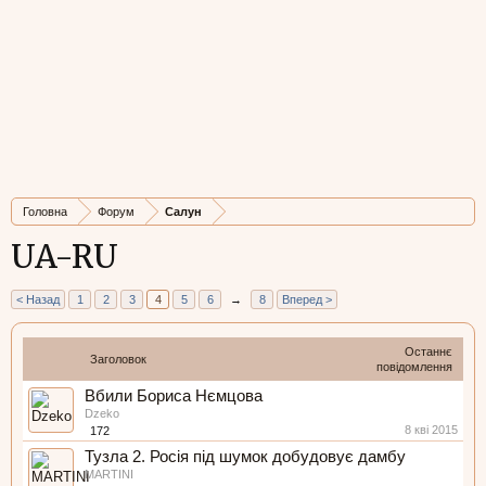
Головна
Форум
Салун
UA-RU
< Назад
1
2
3
4
5
6
→
8
Вперед >
Останнє
Заголовок
повідомлення
Вбили Бориса Нємцова
Dzeko
8 кві 2015
172
Тузла 2. Росія під шумок добудовує дамбу
MARTINI