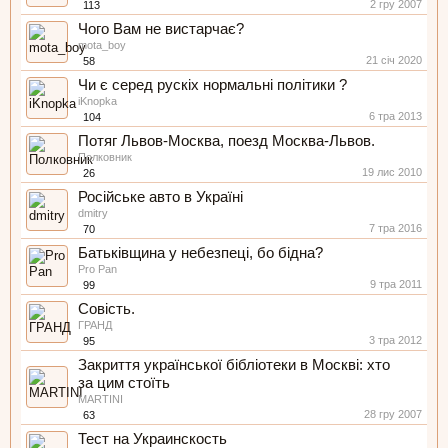
2 гру 2007
113
Чого Вам не вистарчає?
mota_boy
21 січ 2020
58
Чи є серед рускіх нормальні політики ?
iKnopka
6 тра 2013
104
Потяг Львов-Москва, поезд Москва-Львов.
Полковник
19 лис 2010
26
Російське авто в Україні
dmitry
7 тра 2016
70
Батьківщина у небезпеці, бо бідна?
Pro Pan
9 тра 2011
99
Совість.
ГРАНД
3 тра 2012
95
Закриття української бiблiотеки в Москвi: хто
за цим стоїть
MARTINI
28 гру 2007
63
Тест на Украинскость