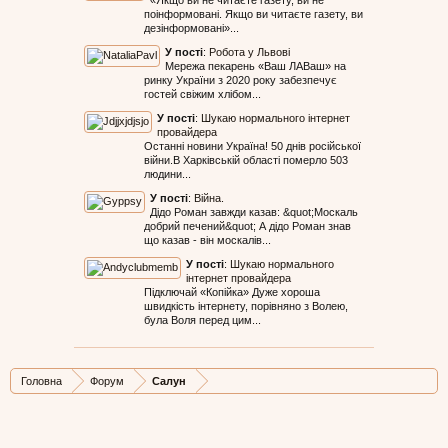
«Якщо ви не читаєте газету, ви не
поінформовані. Якщо ви читаєте газету, ви
дезінформовані»...
У пості
:
Робота у Львові
Мережа пекарень «Ваш ЛАВаш» на
ринку України з 2020 року забезпечує
гостей свіжим хлібом...
У пості
:
Шукаю нормального інтернет
провайдера
Останні новини Україна! 50 днів російської
війни.В Харківській області померло 503
людини...
У пості
:
Війна.
Дідо Роман завжди казав: &quot;Москаль
добрий печений&quot; А дідо Роман знав
що казав - він москалів...
У пості
:
Шукаю нормального
інтернет провайдера
Підключай «Копійка» Дуже хороша
швидкість інтернету, порівняно з Волею,
була Воля перед цим...
Головна
Форум
Салун