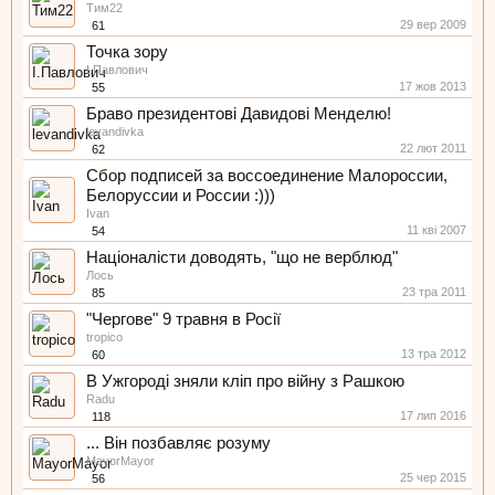
Тим22
29 вер 2009
61
Точка зору
І.Павлович
17 жов 2013
55
Браво президентові Давидові Менделю!
levandivka
22 лют 2011
62
Сбор подписей за воссоединение Малороссии,
Белоруссии и России :)))
Ivan
11 кві 2007
54
Націоналісти доводять, "що не верблюд"
Лось
23 тра 2011
85
"Чергове" 9 травня в Росії
tropico
13 тра 2012
60
В Ужгороді зняли кліп про війну з Рашкою
Radu
17 лип 2016
118
... Він позбавляє розуму
MayorMayor
25 чер 2015
56