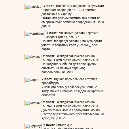
У пості
:
Шопінг без кордонів: як купувати
оригінальні бренди в США з прямою
доставкою в Україну
Останніми роками помітно зріс попит на
американське захисне спорядження. Воно
давно...
У пості
:
Чи можуть українці грати в
азартні ігри в Польщі?
Привіт! Насправді, українці можуть брати
участь в азартних іграх у Польщі, але
варто...
У пості
:
Огляд українського казино
онлайн PointLoto на сайті Casino Zeus
Нещодавно знайшов для себе крутий
автомат Биг бамбук https://big-
bamboo.com.ua/. Мені...
У пості
:
Шукаю нормального інтернет
провайдера
У кожного регіону свій ресурс новин є.
Тому можна інформацію щодо конкретних
областей...
У пості
:
Огляд українського казино
онлайн PointLoto на сайті Casino Zeus
Думаю також можна спробувати казино
Слотор https://zhovkva-specshkola.com.ua/.
Адже, якщо я не...
У пості
:
Цитата дня