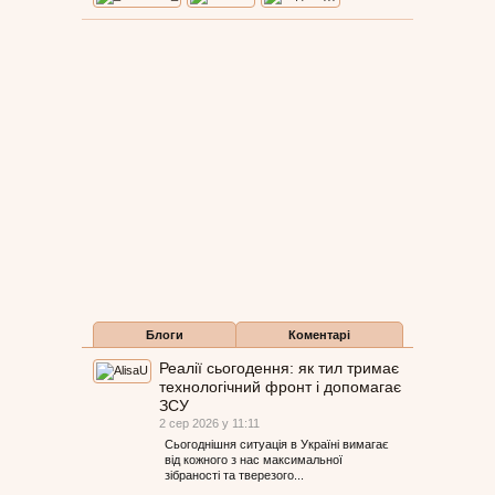
Блоги
Коментарі
Реалії сьогодення: як тил тримає
технологічний фронт і допомагає
ЗСУ
2 сер 2026 у 11:11
Сьогоднішня ситуація в Україні вимагає
від кожного з нас максимальної
зібраності та тверезого...