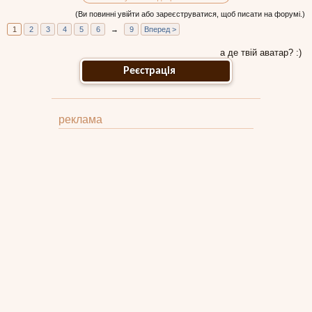
(Ви повинні увійти або зареєструватися, щоб писати на форумі.)
1
2
3
4
5
6
→
9
Вперед >
а де твій аватар? :)
Реєстрація
реклама