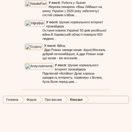
У пості
:
Робота у Львові
Мережа пекарень «Ваш ЛАВаш» на
ринку України з 2020 року забезпечує
гостей свіжим хлібом...
У пості
:
Шукаю нормального інтернет
провайдера
Останні новини Україна! 50 днів російської
війни.В Харківській області померло 503
людини...
У пості
:
Війна.
Дідо Роман завжди казав: &quot;Москаль
добрий печений&quot; А дідо Роман знав
що казав - він москалів...
У пості
:
Шукаю нормального
інтернет провайдера
Підключай «Копійка» Дуже хороша
швидкість інтернету, порівняно з Волею,
була Воля перед цим...
Головна
Форум
Про високе
Кінозал