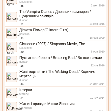
Deus igrok
2 лют 2016
35
The Vampire Diaries / Дневники вампиров /
Щоденники вампірів
duncan
13 жов 2015
71
Дівчата Гілмор(Gilmore Girls)
nastinka
18 бер 2009
14
Сімпсони (2007) / Simpsons Movie, The
Deus igrok
8 жов 2010
30
Пуститися берега / Breaking Bad / Во все тяжкие
duncan
12 січ 2016
26
Живі мертв’яки / The Walking Dead / Ходячие
мертвецы
duncan
14 лют 2014
44
Інтерни
tverezyj
10 гру 2014
34
Життя і пригоди Мішки Япончика
Un.Known