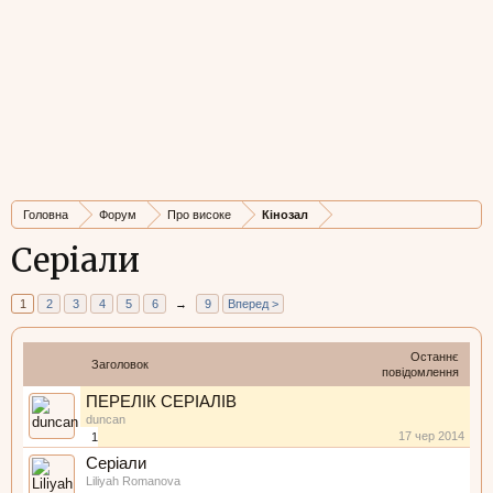
Головна
Форум
Про високе
Кінозал
Серіали
1
2
3
4
5
6
→
9
Вперед >
Останнє
Заголовок
повідомлення
ПЕРЕЛІК СЕРІАЛІВ
duncan
17 чер 2014
1
Серіали
Liliyah Romanova