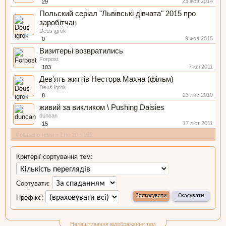
23 жов 2014
29
Польский серіал "Львівські дівчата" 2015 про
заробітчан
Deus igrok
9 жов 2015
0
Визитерьі возвратились
Forpost
7 кві 2011
103
Дев'ять життів Нестора Махна (фільм)
Deus igrok
23 лис 2010
8
живий за викликом \ Pushing Daisies
duncan
17 лют 2011
15
Показано теми з 1 по 20 з 161
Критерії сортування тем:
Сортувати:
Префікс:
Налаштування відображення тем