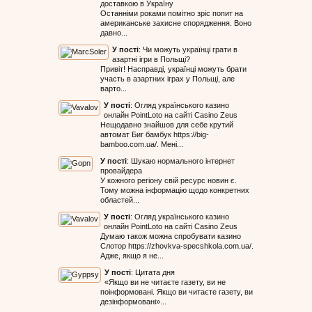
доставкою в Україну
Останніми роками помітно зріс попит на
американське захисне спорядження. Воно
давно...
У пості
:
Чи можуть українці грати в
азартні ігри в Польщі?
Привіт! Насправді, українці можуть брати
участь в азартних іграх у Польщі, але
варто...
У пості
:
Огляд українського казино
онлайн PointLoto на сайті Casino Zeus
Нещодавно знайшов для себе крутий
автомат Биг бамбук https://big-
bamboo.com.ua/. Мені...
У пості
:
Шукаю нормального інтернет
провайдера
У кожного регіону свій ресурс новин є.
Тому можна інформацію щодо конкретних
областей...
У пості
:
Огляд українського казино
онлайн PointLoto на сайті Casino Zeus
Думаю також можна спробувати казино
Слотор https://zhovkva-specshkola.com.ua/.
Адже, якщо я не...
У пості
:
Цитата дня
«Якщо ви не читаєте газету, ви не
поінформовані. Якщо ви читаєте газету, ви
дезінформовані»...