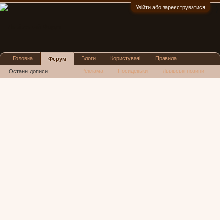
Увійти або зареєструватися
:)
Головна
Блоги
Користувачі
Правила
Форум
Реклама
Посиденьки
Львівські новини
Останні дописи