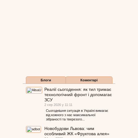
Блоги
Коментарі
Реалії сьогодення: як тил тримає
технологічний фронт і допомагає
ЗСУ
2 сер 2026 у 11:11
Сьогоднішня ситуація в Україні вимагає
від кожного з нас максимальної
зібраності та тверезого...
Новобудови Львова: чим
особливий ЖК «Фруктова алея»