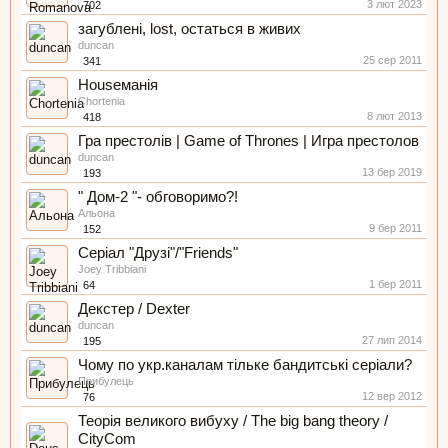
3 лют 2023
702
загублені, lost, остаться в живих
duncan
25 сер 2011
341
Houseманія
Chortenia
8 лют 2013
418
Гра престолів | Game of Thrones | Игра престолов
duncan
13 бер 2019
193
" Дом-2 "- обговоримо?!
Альона
9 бер 2011
152
Серіал "Друзі"/"Friends"
Joey Tribbiani
1 бер 2011
64
Декстер / Dexter
duncan
27 лип 2014
195
Чому по укр.каналам тільке бандитські серіали?
Прибулець
12 вер 2012
76
Теорія великого вибуху / The big bang theory /
CityCom