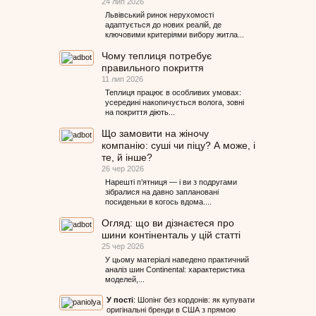
24 лип 2026
Львівський ринок нерухомості
адаптується до нових реалій, де
ключовими критеріями вибору житла...
Чому теплиця потребує
правильного покриття
11 лип 2026
Теплиця працює в особливих умовах:
усередині накопичується волога, зовні
на покриття діють...
Що замовити на жіночу
компанію: суші чи піцу? А може, і
те, й інше?
26 чер 2026
Нарешті п’ятниця — і ви з подругами
зібралися на давно заплановані
посиденьки в когось вдома....
Огляд: що ви дізнаєтеся про
шини контіненталь у цій статті
25 чер 2026
У цьому матеріалі наведено практичний
аналіз шин Continental: характеристика
моделей,...
У пості
:
Шопінг без кордонів: як купувати
оригінальні бренди в США з прямою