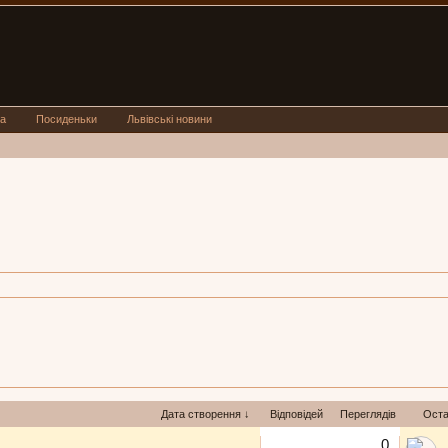
а
Посиденьки
Львівські новини
Дата створення ↓
Відповідей
Переглядів
Оста
0