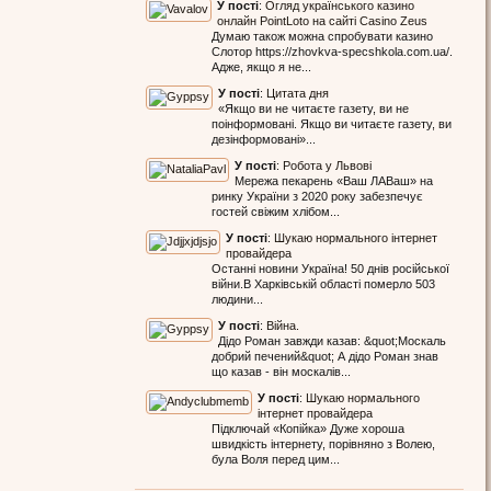
У пості
:
Огляд українського казино
онлайн PointLoto на сайті Casino Zeus
Думаю також можна спробувати казино
Слотор https://zhovkva-specshkola.com.ua/.
Адже, якщо я не...
У пості
:
Цитата дня
«Якщо ви не читаєте газету, ви не
поінформовані. Якщо ви читаєте газету, ви
дезінформовані»...
У пості
:
Робота у Львові
Мережа пекарень «Ваш ЛАВаш» на
ринку України з 2020 року забезпечує
гостей свіжим хлібом...
У пості
:
Шукаю нормального інтернет
провайдера
Останні новини Україна! 50 днів російської
війни.В Харківській області померло 503
людини...
У пості
:
Війна.
Дідо Роман завжди казав: &quot;Москаль
добрий печений&quot; А дідо Роман знав
що казав - він москалів...
У пості
:
Шукаю нормального
інтернет провайдера
Підключай «Копійка» Дуже хороша
швидкість інтернету, порівняно з Волею,
була Воля перед цим...