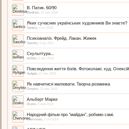
В. Патик. 60/90
Dimitrius
,
16 лип 2018
Яких сучасних українських художників Ви знаєте?
Santics
,
4 січ 2018
Психоаналіз. Фрейд. Лакан. Жижек
Saszko
,
4 гру 2017
Скульптура...
terRen
,
6 лют 2016
Повсякдення життя богів. Фотоколажі. худ. Олексі
Hyligan
,
17 лис 2015
Як навчитися малювати. Творча розминка
Dmyttro
,
23 лют 2015
Альберт Марке
Dzeko
,
8 жов 2014
Народний фільм про "майдан", робимо самі.
Chervonec
,
7 січ 2014