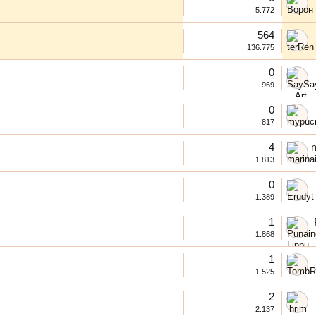
5.772
564
136.775
0
969
0
817
4
1.813
0
1.389
1
1.868
1
1.525
2
2.137