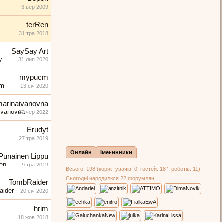
3 вер 2009
terRen
31 тра 2018
SaySay Art
31 лип 2020
mypucm
13 січ 2020
marinaivanovna
27 чер 2022
Erudyt
27 тра 2019
Онлайн
Іменинники
Punainen Lippu
9 тра 2019
Всього: 198 (користувачів: 0, гостей: 187, роботів: 11)
Сьогодні народилися 22 форумлян
TombRaider
20 січ 2020
hrim
18 жов 2018