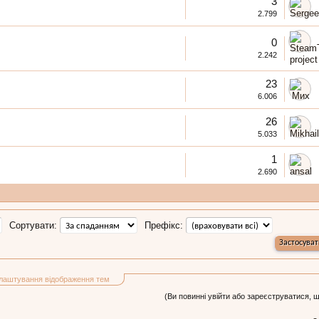
3
2.799
0
2.242
23
6.006
26
5.033
1
2.690
Сортувати:
Префікс:
лаштування відображення тем
(Ви повинні увійти або зареєструватися, 