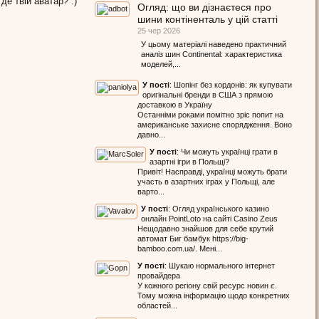
 де твій аватар? :)
Огляд: що ви дізнаєтеся про
шини контіненталь у цій статті
25 чер 2026
У цьому матеріалі наведено практичний
аналіз шин Continental: характеристика
моделей,...
У пості
:
Шопінг без кордонів: як купувати
оригінальні бренди в США з прямою
доставкою в Україну
Останніми роками помітно зріс попит на
американське захисне спорядження. Воно
давно...
У пості
:
Чи можуть українці грати в
азартні ігри в Польщі?
Привіт! Насправді, українці можуть брати
участь в азартних іграх у Польщі, але
варто...
У пості
:
Огляд українського казино
онлайн PointLoto на сайті Casino Zeus
Нещодавно знайшов для себе крутий
автомат Биг бамбук https://big-
bamboo.com.ua/. Мені...
У пості
:
Шукаю нормального інтернет
провайдера
У кожного регіону свій ресурс новин є.
Тому можна інформацію щодо конкретних
областей...