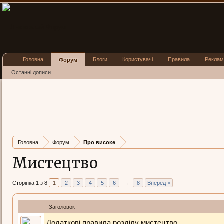
Головна
Блоги
Користувачі
Правила
Реклам
Форум
Останні дописи
Головна
Форум
Про високе
Мистецтво
Сторінка 1 з 8
1
2
3
4
5
6
→
8
Вперед >
Заголовок
Додаткові правила розділу мистецтво