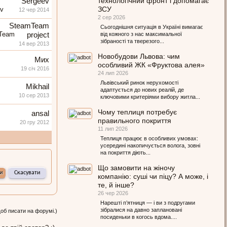
технологічний фронт і допомагає
Sergeev
ЗСУ
12 чер 2014
2 сер 2026
SteamTeam
Сьогоднішня ситуація в Україні вимагає
project
від кожного з нас максимальної
зібраності та тверезого...
14 вер 2013
Новобудови Львова: чим
Мих
особливий ЖК «Фруктова алея»
19 січ 2016
24 лип 2026
Львівський ринок нерухомості
Mikhail
адаптується до нових реалій, де
10 сер 2013
ключовими критеріями вибору житла...
Чому теплиця потребує
ansal
правильного покриття
20 гру 2012
11 лип 2026
Теплиця працює в особливих умовах:
усередині накопичується волога, зовні
на покриття діють...
Що замовити на жіночу
компанію: суші чи піцу? А може, і
те, й інше?
26 чер 2026
Нарешті п’ятниця — і ви з подругами
зібралися на давно заплановані
щоб писати на форумі.)
посиденьки в когось вдома....