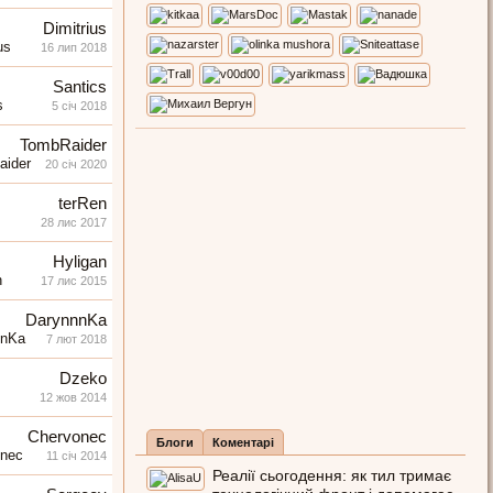
Dimitrius
16 лип 2018
Santics
5 січ 2018
TombRaider
20 січ 2020
terRen
28 лис 2017
Hyligan
17 лис 2015
DarynnnKa
7 лют 2018
Dzeko
12 жов 2014
Chervonec
Блоги
Коментарі
11 січ 2014
Реалії сьогодення: як тил тримає