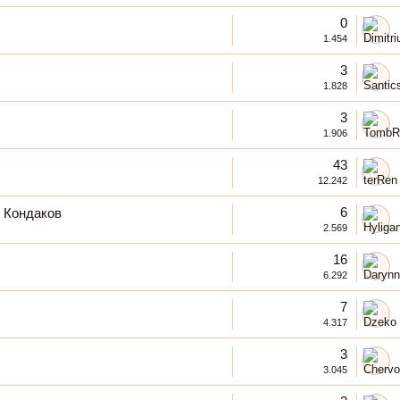
0
1.454
3
1.828
3
1.906
43
12.242
6
й Кондаков
2.569
16
6.292
7
4.317
3
3.045