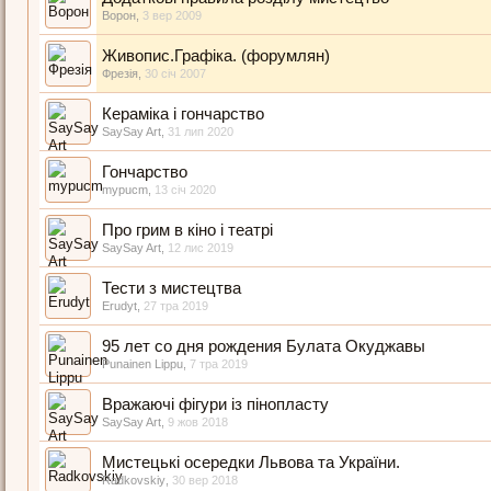
Ворон
,
3 вер 2009
Живопис.Графіка. (форумлян)
Фрезія
,
30 січ 2007
Кераміка і гончарство
SaySay Art
,
31 лип 2020
Гончарство
mypucm
,
13 січ 2020
Про грим в кіно і театрі
SaySay Art
,
12 лис 2019
Тести з мистецтва
Erudyt
,
27 тра 2019
95 лет со дня рождения Булата Окуджавы
Punainen Lippu
,
7 тра 2019
Вражаючі фігури із пінопласту
SaySay Art
,
9 жов 2018
Мистецькі осередки Львова та України.
Radkovskiy
,
30 вер 2018