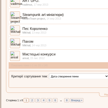
ART UFO.
vadimus
,
17 вер 2013
Steampunk art мініатюри)
SteamTeam project
,
14 вер 2013
Пес Короленко
Mikhail
,
13 вер 2013
Пахом
Mikhail
,
14 чер 2013
Мистецькі конкурси
ansal
,
15 лис 2012
Показано теми з 1 по 20 з 145
Критерії сортування тем:
На
Сторінка 1 з 8
1
2
3
4
5
6
→
8
Вперед >