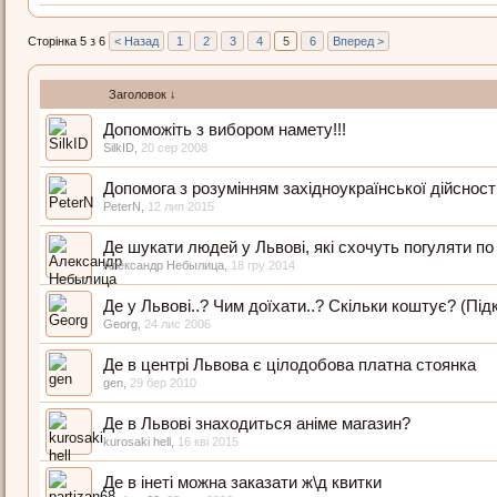
Сторінка 5 з 6
< Назад
1
2
3
4
5
6
Вперед >
Заголовок ↓
Допоможiть з вибором намету!!!
SilkID
,
20 сер 2008
Допомога з розумінням західноукраїнської дійсності
PeterN
,
12 лип 2015
Де шукати людей у Львові, які схочуть погуляти по
Александр Небылица
,
18 гру 2014
Де у Львові..? Чим доїхати..? Скільки коштує? (Під
Georg
,
24 лис 2006
Де в центрі Львова є цілодобова платна стоянка
gen
,
29 бер 2010
Де в Львові знаходиться аніме магазин?
kurosaki hell
,
16 кві 2015
Де в інеті можна заказати ж\д квитки