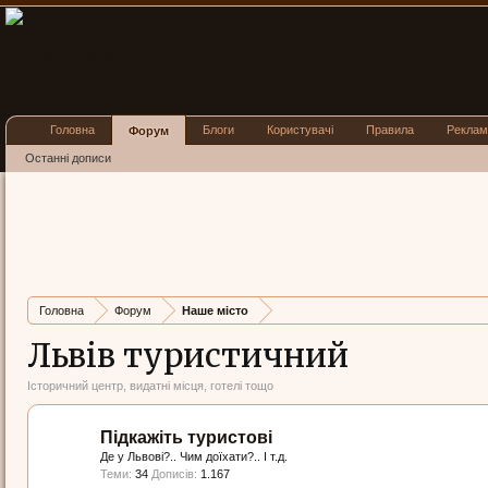
Головна
Блоги
Користувачі
Правила
Реклам
Форум
Останні дописи
Головна
Форум
Наше місто
Львів туристичний
Історичний центр, видатні місця, готелі тощо
Підкажіть туристові
Де у Львові?.. Чим доїхати?.. І т.д.
Теми:
34
Дописів:
1.167