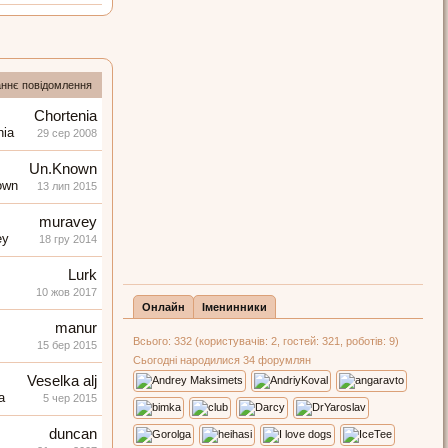
ннє повідомлення
Chortenia
29 сер 2008
Un.Known
13 лип 2015
muravey
18 гру 2014
Lurk
10 жов 2017
Онлайн
Іменинники
manur
Всього: 332 (користувачів: 2, гостей: 321, роботів: 9)
15 бер 2015
Сьогодні народилися 34 форумлян
Veselka alj
5 чер 2015
duncan