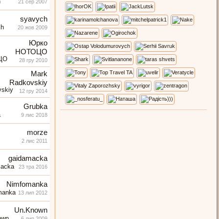
21 сер 2007
syavych
20 жов 2009
Юрко
НОТОЦО
28 гру 2010
Mark
Radkovskiy
12 гру 2014
Grubka
9 лис 2018
morze
2 лис 2011
gaidamacka
23 тра 2016
Nimfomanka
13 лип 2012
Un.Known
6 лип 2009