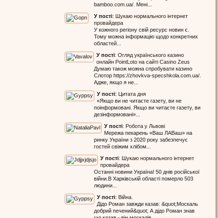
bamboo.com.ua/. Мені...
У пості
:
Шукаю нормального інтернет
провайдера
У кожного регіону свій ресурс новин є.
Тому можна інформацію щодо конкретних
областей...
У пості
:
Огляд українського казино
онлайн PointLoto на сайті Casino Zeus
Думаю також можна спробувати казино
Слотор https://zhovkva-specshkola.com.ua/.
Адже, якщо я не...
У пості
:
Цитата дня
«Якщо ви не читаєте газету, ви не
поінформовані. Якщо ви читаєте газету, ви
дезінформовані»...
У пості
:
Робота у Львові
Мережа пекарень «Ваш ЛАВаш» на
ринку України з 2020 року забезпечує
гостей свіжим хлібом...
У пості
:
Шукаю нормального інтернет
провайдера
Останні новини Україна! 50 днів російської
війни.В Харківській області померло 503
людини...
У пості
:
Війна.
Дідо Роман завжди казав: &quot;Москаль
добрий печений&quot; А дідо Роман знав
що казав - він москалів...