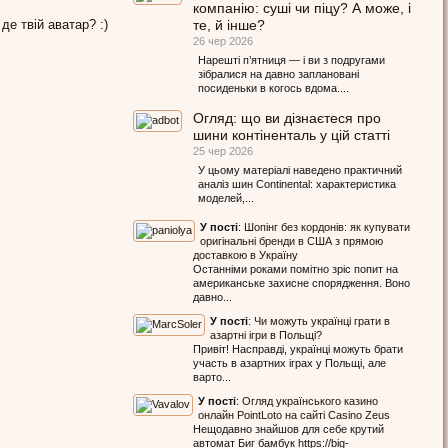
компанію: суші чи піцу? А може, і
 де твій аватар? :)
те, й інше?
26 чер 2026
Нарешті п’ятниця — і ви з подругами
зібралися на давно заплановані
посиденьки в когось вдома....
Огляд: що ви дізнаєтеся про
шини контіненталь у цій статті
25 чер 2026
У цьому матеріалі наведено практичний
аналіз шин Continental: характеристика
моделей,...
У пості
:
Шопінг без кордонів: як купувати
оригінальні бренди в США з прямою
доставкою в Україну
Останніми роками помітно зріс попит на
американське захисне спорядження. Воно
давно...
У пості
:
Чи можуть українці грати в
азартні ігри в Польщі?
Привіт! Насправді, українці можуть брати
участь в азартних іграх у Польщі, але
варто...
У пості
:
Огляд українського казино
онлайн PointLoto на сайті Casino Zeus
Нещодавно знайшов для себе крутий
автомат Биг бамбук https://big-