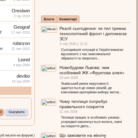
Orestwin
2 гру 2019
Блоги
Коментарі
Geograf
Реалії сьогодення: як тил тримає
17 лют 2010
технологічний фронт і допомагає
ЗСУ
robinzon
2 сер 2026 у 11:11
31 лип 2013
Сьогоднішня ситуація в Україні вимагає
від кожного з нас максимальної
зібраності та тверезого...
Lionel
4 вер 2009
Новобудови Львова: чим
особливий ЖК «Фруктова алея»
devibo
24 лип 2026
18 тра 2009
Львівський ринок нерухомості
адаптується до нових реалій, де
ключовими критеріями вибору житла...
Чому теплиця потребує
правильного покриття
11 лип 2026
Теплиця працює в особливих умовах:
усередині накопичується волога, зовні
на покриття діють...
Що замовити на жіночу
щоб писати на форумі.)