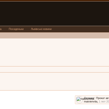
а
Посиденьки
Львівські новини
Останнє:
Прокат ав
matvienvita
,
1 лют 2