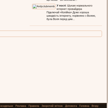
У пості
:
Шукаю нормального
інтернет провайдера
Підключай «Копійка» Дуже хороша
швидкість інтернету, порівняно з Волею,
була Воля перед цим...
осиденьки
Реклама
Правила
Зворотній зв'язок
Допомога
Головна
Вгору