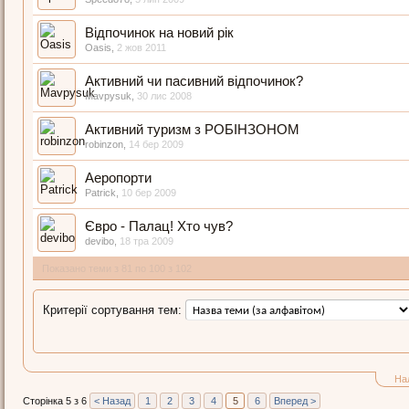
Відпочинок на новий рік
Oasis
,
2 жов 2011
Активний чи пасивний відпочинок?
Mavpysuk
,
30 лис 2008
Активний туризм з РОБІНЗОНОМ
robinzon
,
14 бер 2009
Аеропорти
Patrick
,
10 бер 2009
Євро - Палац! Хто чув?
devibo
,
18 тра 2009
Показано теми з 81 по 100 з 102
Критерії сортування тем:
На
Сторінка 5 з 6
< Назад
1
2
3
4
5
6
Вперед >