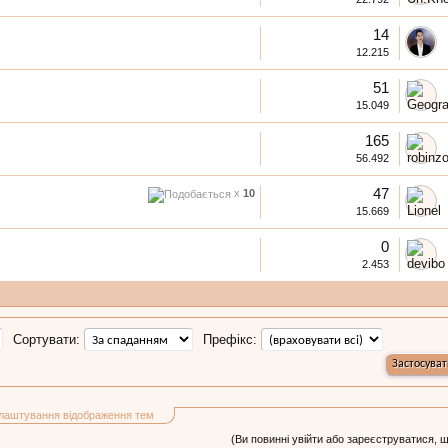
14
12.215
51
15.049
165
56.492
47
x
10
15.669
0
2.453
Сортувати:
Префікс:
лаштування відображення тем
(Ви повинні увійти або зареєструватися, 