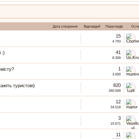
Дата створення
Відповідей
Переглядів
Оста
15
4.793
41
 :)
8.309
1
 місту?
3.000
820
кажіть туристові)
340.009
12
34.518
3
15.671
11