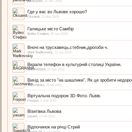
partizan68
,
25 лис 2006
Где у вас во Львове хорошо?
Oksamit
,
20 жов 2009
Галицьке місто Самбір
Вуйко Стефко
,
30 тра 2009
Вночі на трускавець,стебник,дрогоби ч.
Mark Radkovskiy
,
12 гру 2014
Вкрали телефон в культурній столиці України.
BAGRANNA
,
15 тра 2016
Вихід за місто "на шашлики". Як це зробити недорог
Jazzmanko
,
29 кві 2011
Віртуальна подорож 3D Фото. Львів.
Forpost
,
8 жов 2010
Візитівка Львова
yasam
,
12 кві 2012
Відпочинок на річці Стрий
Speedo78
,
5 лип 2009