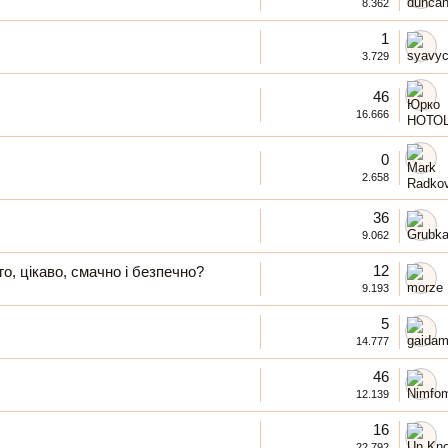
8.362
1
3.729
46
16.666
0
2.658
36
9.062
12
о, цікаво, смачно і безпечно?
9.193
5
14.777
46
12.139
16
22.792