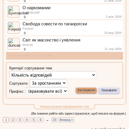
31 жов 2009
0
О наркомании
Бунтовский
3 жов 2009
0
Свобода совести по таганрогски
Forpost
29 вер 2009
0
Світ як масонство і уявлення
duncan
11 чер 2009
0
Показано теми з 1 по 20 з 444
Критерії сортування тем:
Сортувати:
Префікс:
Налаштування відображення тем
(Ви повинні увійти або зареєструватися, щоб писати на форумі.)
1
2
3
4
5
6
→
23
Вперед >