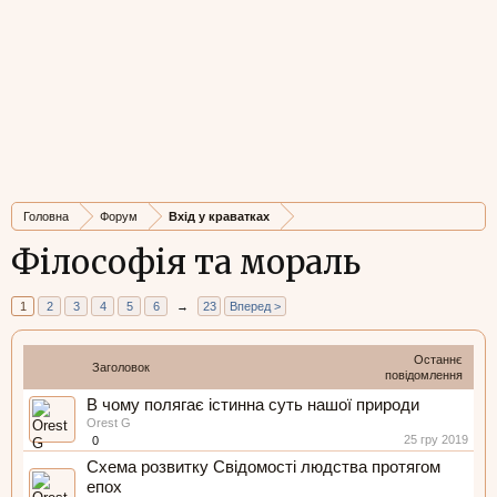
Головна
Форум
Вхід у краватках
Філософія та мораль
1
2
3
4
5
6
→
23
Вперед >
Останнє
Заголовок
повідомлення
В чому полягає істинна суть нашої природи
Orest G
25 гру 2019
0
Схема розвитку Свідомості людства протягом
епох