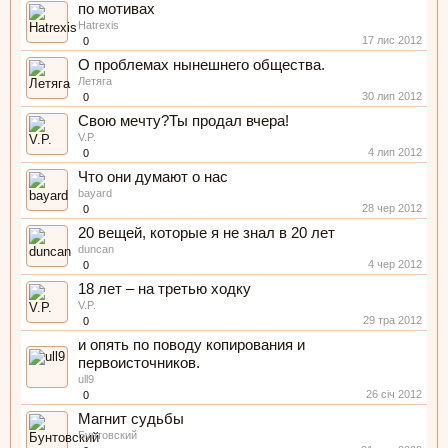
по мотивах
Hatrexis
17 лис 2012
0
О проблемах нынешнего общества.
Летяга
30 лип 2012
0
Свою мечту?Ты продал вчера!
V.P.
4 лип 2012
0
Что они думают о нас
bayard
28 чер 2012
0
20 вещей, которые я не знал в 20 лет
duncan
4 чер 2012
0
18 лет – на третью ходку
V.P.
29 тра 2012
0
и опять по поводу копирования и
первоисточников.
ull9
26 січ 2012
0
Магнит судьбы
Бунтовский