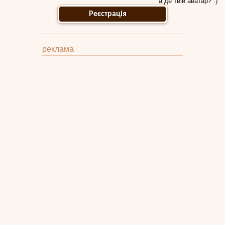
а де твій аватар? :)
Реєстрація
реклама