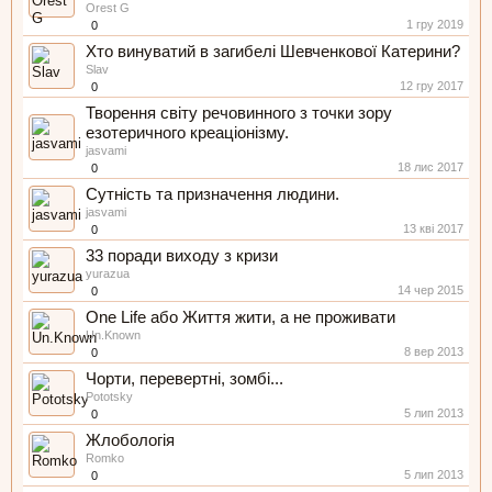
Orest G
1 гру 2019
0
Хто винуватий в загибелі Шевченкової Катерини?
Slav
12 гру 2017
0
Творення світу речовинного з точки зору
езотеричного креаціонізму.
jasvami
18 лис 2017
0
Сутність та призначення людини.
jasvami
13 кві 2017
0
33 поради виходу з кризи
yurazua
14 чер 2015
0
One Life або Життя жити, а не проживати
Un.Known
8 вер 2013
0
Чорти, перевертні, зомбі...
Pototsky
5 лип 2013
0
Жлобологія
Romko
5 лип 2013
0