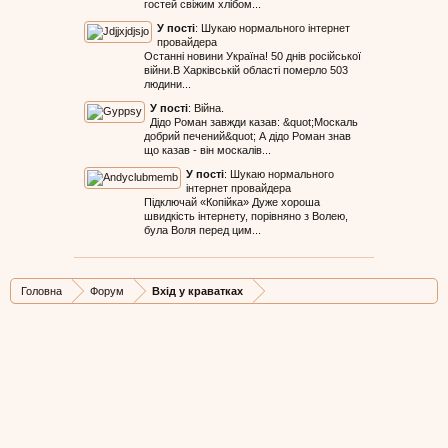
гостей свіжим хлібом...
У пості
:
Шукаю нормального інтернет
провайдера
Останні новини Україна! 50 днів російської
війни.В Харківській області померло 503
людини...
У пості
:
Війна.
Дідо Роман завжди казав: &quot;Москаль
добрий печений&quot; А дідо Роман знав
що казав - він москалів...
У пості
:
Шукаю нормального
інтернет провайдера
Підключай «Копійка» Дуже хороша
швидкість інтернету, порівняно з Волею,
була Воля перед цим...
Головна
Форум
Вхід у краватках