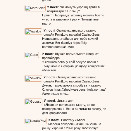
давно...
У пості
:
Чи можуть українці грати в
азартні ігри в Польщі?
Привіт! Насправді, українці можуть брати
участь в азартних іграх у Польщі, але
варто...
У пості
:
Огляд українського казино
онлайн PointLoto на сайті Casino Zeus
Нещодавно знайшов для себе крутий
автомат Биг бамбук https://big-
bamboo.com.ua/. Мені...
У пості
:
Шукаю нормального інтернет
провайдера
У кожного регіону свій ресурс новин є.
Тому можна інформацію щодо конкретних
областей...
У пості
:
Огляд українського казино
онлайн PointLoto на сайті Casino Zeus
Думаю також можна спробувати казино
Слотор https://zhovkva-specshkola.com.ua/.
Адже, якщо я не...
У пості
:
Цитата дня
«Якщо ви не читаєте газету, ви не
поінформовані. Якщо ви читаєте газету, ви
дезінформовані»...
У пості
:
Робота у Львові
Мережа пекарень «Ваш ЛАВаш» на
ринку України з 2020 року забезпечує