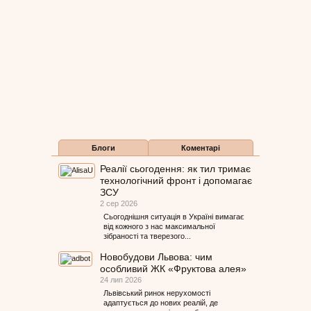
Блоги
Коментарі
Реалії сьогодення: як тил тримає
технологічний фронт і допомагає
ЗСУ
2 сер 2026
Сьогоднішня ситуація в Україні вимагає
від кожного з нас максимальної
зібраності та тверезого...
Новобудови Львова: чим
особливий ЖК «Фруктова алея»
24 лип 2026
Львівський ринок нерухомості
адаптується до нових реалій, де