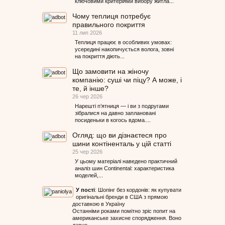
ключовими критеріями вибору житла...
Чому теплиця потребує
правильного покриття
11 лип 2026
Теплиця працює в особливих умовах:
усередині накопичується волога, зовні
на покриття діють...
Що замовити на жіночу
компанію: суші чи піцу? А може, і
те, й інше?
26 чер 2026
Нарешті п’ятниця — і ви з подругами
зібралися на давно заплановані
посиденьки в когось вдома....
Огляд: що ви дізнаєтеся про
шини контіненталь у цій статті
25 чер 2026
У цьому матеріалі наведено практичний
аналіз шин Continental: характеристика
моделей,...
У пості
:
Шопінг без кордонів: як купувати
оригінальні бренди в США з прямою
доставкою в Україну
Останніми роками помітно зріс попит на
американське захисне спорядження. Воно