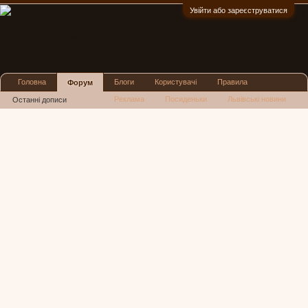
Увійти або зареєструватися
:)
Головна
Блоги
Користувачі
Правила
Форум
Реклама
Посиденьки
Львівські новини
Останні дописи