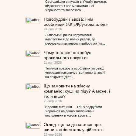
Сьогоднішня ситуація в Україні вимагає
від кожного з нас максимальної
зібраності та тверезого...
Новобудови Львова: чим
особливий ЖК «Фруктова алея»
24 лип 2026
Львівський ринок нерухомості
адаптується до нових реалій, де
ключовими критеріями вибору житла...
Чому теплиця потребує
правильного покриття
11 лип 2026
Теплиця працює в особливих умовах:
усередині накопичується волога, зовні
на покриття діють...
Що замовити на жіночу
компанію: суші чи піцу? А може, і
те, й інше?
26 чер 2026
Нарешті п’ятниця — і ви з подругами
зібралися на давно заплановані
посиденьки в когось вдома....
Огляд: що ви дізнаєтеся про
шини контіненталь у цій статті
25 чер 2026