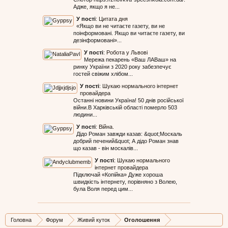
Адже, якщо я не...
У пості
:
Цитата дня
«Якщо ви не читаєте газету, ви не
поінформовані. Якщо ви читаєте газету, ви
дезінформовані»...
У пості
:
Робота у Львові
Мережа пекарень «Ваш ЛАВаш» на
ринку України з 2020 року забезпечує
гостей свіжим хлібом...
У пості
:
Шукаю нормального інтернет
провайдера
Останні новини Україна! 50 днів російської
війни.В Харківській області померло 503
людини...
У пості
:
Війна.
Дідо Роман завжди казав: &quot;Москаль
добрий печений&quot; А дідо Роман знав
що казав - він москалів...
У пості
:
Шукаю нормального
інтернет провайдера
Підключай «Копійка» Дуже хороша
швидкість інтернету, порівняно з Волею,
була Воля перед цим...
Головна
Форум
Живий куток
Оголошення