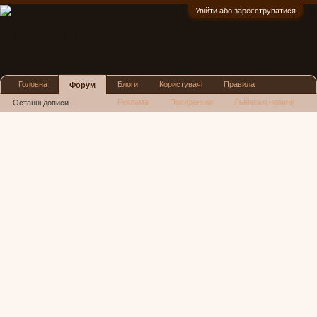
Увійти або зареєструватися
:)
Головна
Блоги
Користувачі
Правила
Форум
Реклама
Посиденьки
Львівські новини
Останні дописи