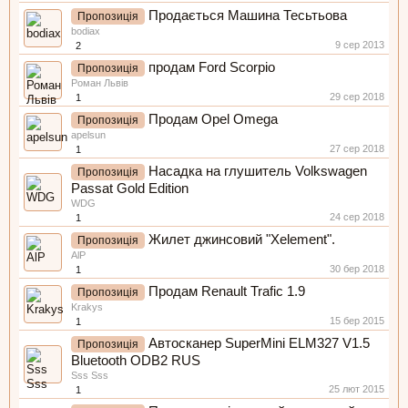
Продається Машина Тесьтьова
Пропозиція
bodiax
9 сер 2013
2
продам Ford Scorpio
Пропозиція
Роман Львів
29 сер 2018
1
Продам Opel Omega
Пропозиція
apelsun
27 сер 2018
1
Насадка на глушитель Volkswagen
Пропозиція
Passat Gold Edition
WDG
24 сер 2018
1
Жилет джинсовий "Xelement".
Пропозиція
AlP
30 бер 2018
1
Продам Renault Trafic 1.9
Пропозиція
Krakys
15 бер 2015
1
Автосканер SuperMini ELM327 V1.5
Пропозиція
Bluetooth ODB2 RUS
Sss Sss
25 лют 2015
1