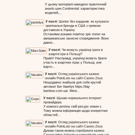
У цьому матеріалі наведено практичний
аналіз шин Continental: характеристика
моделей,...
У пості
:
Шопінг без кордонів: як купувати
оригінальні бренди в США з прямою
доставкою в Україну
Останніми роками помітно зріс попит на
американське захисне спорядження. Воно
давно...
У пості
:
Чи можуть українці грати в
азартні ігри в Польщі?
Привіт! Насправді, українці можуть брати
участь в азартних іграх у Польщі, але
варто...
У пості
:
Огляд українського казино
онлайн PointLoto на сайті Casino Zeus
Нещодавно знайшов для себе крутий
автомат Биг бамбук https://big-
bamboo.com.ua/. Мені...
У пості
:
Шукаю нормального інтернет
провайдера
У кожного регіону свій ресурс новин є.
Тому можна інформацію щодо конкретних
областей...
У пості
:
Огляд українського казино
онлайн PointLoto на сайті Casino Zeus
Думаю також можна спробувати казино
Слотор https://zhovkva-specshkola.com.ua/.