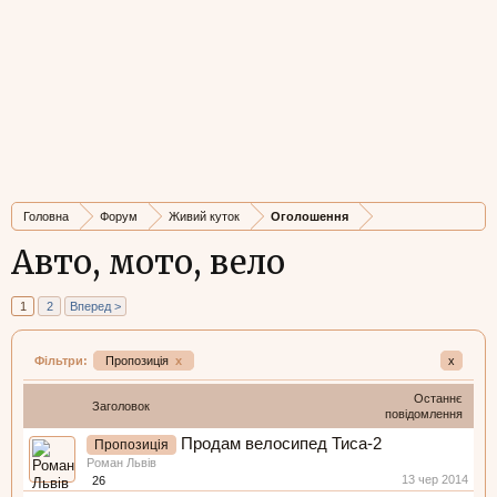
Головна
Форум
Живий куток
Оголошення
Авто, мото, вело
1
2
Вперед >
Фільтри:
Пропозиція
x
x
Останнє
Заголовок
повідомлення
Продам велосипед Тиса-2
Пропозиція
Роман Львів
13 чер 2014
26