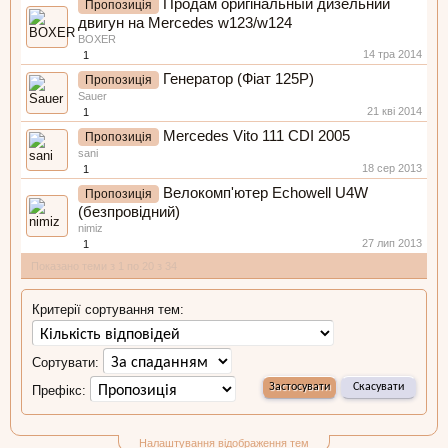
Продам оригінальный дизельний
Пропозиція
двигун на Mercedes w123/w124
BOXER
14 тра 2014
1
Генератор (Фіат 125Р)
Пропозиція
Sauer
21 кві 2014
1
Mercedes Vito 111 CDI 2005
Пропозиція
sani
18 сер 2013
1
Велокомп'ютер Echowell U4W
Пропозиція
(безпровідний)
nimiz
27 лип 2013
1
Показано теми з 1 по 20 з 34
Критерії сортування тем:
Сортувати:
Префікс:
Налаштування відображення тем