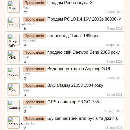
Продам Рено Лагуна-2
Пропозиція
Мих
18 сер 2013
21
Продам POLO1.4 16V 2003р 88000км
Пропозиція
instalator
3 тра 2015
5
велосипед "Тиса" 1996 р.в.
Пропозиція
Mike AriX
16 тра 2013
4
продаю свій Daewoo Sens 2005 року
Пропозиція
KicK
9 сер 2018
3
Видеорегистратор Aspiring GT9
Пропозиція
koyot
2 вер 2016
3
ВАЗ (Лада) 21099 1994 року
Пропозиція
Gabi
11 кві 2015
3
GPS-навігатор ERGO-735
Пропозиція
Сашко
13 лют 2013
3
Б/у запчастини для бусів та джипів
Пропозиція
britanika
16 сер 2018
2