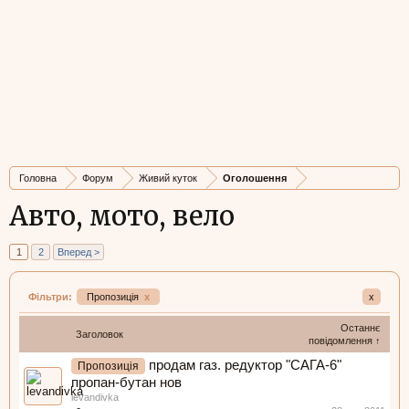
Головна
Форум
Живий куток
Оголошення
Авто, мото, вело
1
2
Вперед >
Фільтри:
Пропозиція
x
x
Останнє
Заголовок
повідомлення ↑
продам газ. редуктор "САГА-6"
Пропозиція
пропан-бутан нов
levandivka