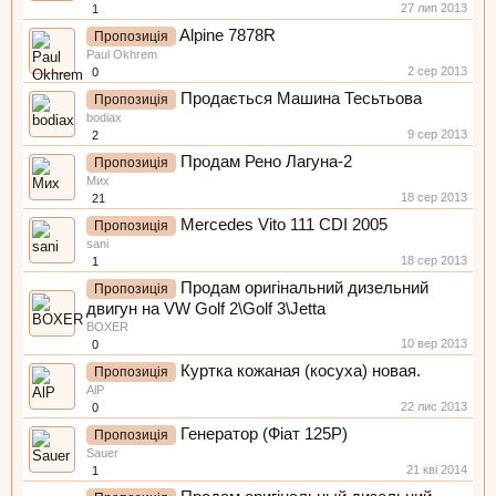
27 лип 2013
1
Alpine 7878R
Пропозиція
Paul Okhrem
2 сер 2013
0
Продається Машина Тесьтьова
Пропозиція
bodiax
9 сер 2013
2
Продам Рено Лагуна-2
Пропозиція
Мих
18 сер 2013
21
Mercedes Vito 111 CDI 2005
Пропозиція
sani
18 сер 2013
1
Продам оригінальний дизельний
Пропозиція
двигун на VW Golf 2\Golf 3\Jetta
BOXER
10 вер 2013
0
Куртка кожаная (косуха) новая.
Пропозиція
AlP
22 лис 2013
0
Генератор (Фіат 125Р)
Пропозиція
Sauer
21 кві 2014
1