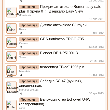
28 сер 2011
0
Продам автокрісло Romer baby safe
Пропозиція
plus II (група 0+) і дзеркало Easy View
Anastasia
18 лис 2011
1
Дитяче автокрісло 0-ї групи
Пропозиція
Rules
6 гру 2012
0
GPS-навігатор ERGO-735
Пропозиція
Сашко
13 лют 2013
3
Pioneer DEH-P5100UB
Пропозиція
Seniol
22 кві 2013
1
велосипед "Тиса" 1996 р.в.
Пропозиція
Mike AriX
16 тра 2013
4
Лебедка БЛ-47 (ручная),
Пропозиція
авиационная.
Михаил Михаил
30 тра 2013
0
Велокомп'ютер Echowell U4W
Пропозиція
(безпровідний)
nimiz