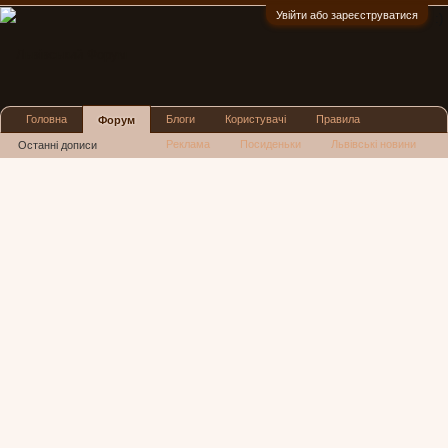
Увійти або зареєструватися
:)
Головна
Блоги
Користувачі
Правила
Форум
Реклама
Посиденьки
Львівські новини
Останні дописи