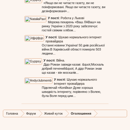
«Якщо ви не читаєте газету, ви не
поінформовані. Якщо ви читаєте газету, ви
дезінформовані»...
У пості
:
Робота у Львові
Мережа пекарень «Ваш ЛАВаш» на
ринку України з 2020 року забезпечує
гостей свіжим хлібом...
У пості
:
Шукаю нормального інтернет
провайдера
Останні новини Україна! 50 днів російської
війни.В Харківській області померло 503
людини...
У пості
:
Війна.
Дідо Роман завжди казав: &quot;Москаль
добрий печений&quot; А дідо Роман знав
що казав - він москалів...
У пості
:
Шукаю нормального
інтернет провайдера
Підключай «Копійка» Дуже хороша
швидкість інтернету, порівняно з Волею,
була Воля перед цим...
Головна
Форум
Живий куток
Оголошення