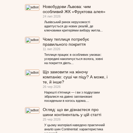
Новобудови Львова: чим
особливий ЖК «Фруктова алея»
24 лип 2026
Львівський ринок нерухомості
адаптується до нових реалій, де
ключовими критеріями вибору житла...
Чому теплиця потребує
правильного покриття
11 лип 2026
Теплиця працює в особливих умовах:
усередині накопичується волога, зовні
на покриття діють...
Що замовити на жіночу
компанію: суші чи піцу? А може, і
те, й інше?
26 чер 2026
Нарешті п’ятниця — і ви з подругами
зібралися на давно заплановані
посиденьки в когось вдома....
Огляд: що ви дізнаєтеся про
шини контіненталь у цій статті
25 чер 2026
У цьому матеріалі наведено практичний
аналіз шин Continental: характеристика