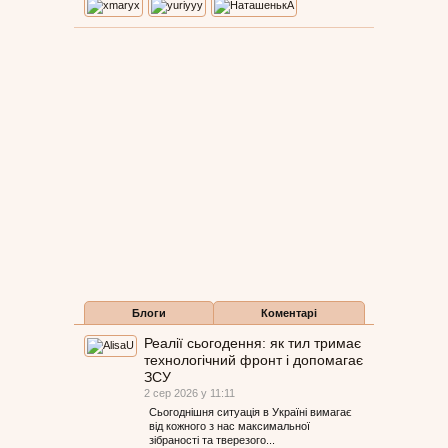
Блоги
Коментарі
Реалії сьогодення: як тил тримає
технологічний фронт і допомагає
ЗСУ
2 сер 2026 у 11:11
Сьогоднішня ситуація в Україні вимагає
від кожного з нас максимальної
зібраності та тверезого...