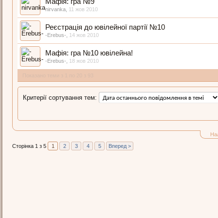
Мафія: гра №9
nirvanka
,
11 жов 2010
Реєстрація до ювілейної партії №10
-Erebus-
,
14 жов 2010
Мафія: гра №10 ювілейна!
-Erebus-
,
18 жов 2010
Показано теми з 1 по 20 з 93
Критерії сортування тем:
На
Сторінка 1 з 5
1
2
3
4
5
Вперед >