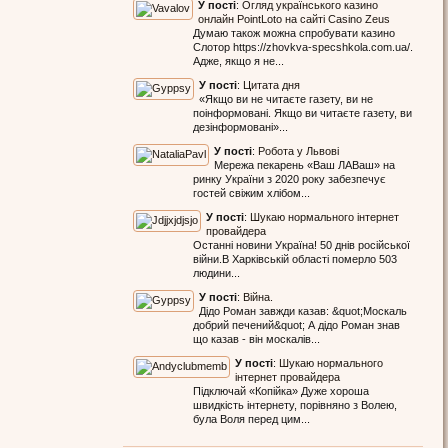
У пості
:
Огляд українського казино
онлайн PointLoto на сайті Casino Zeus
Думаю також можна спробувати казино
Слотор https://zhovkva-specshkola.com.ua/.
Адже, якщо я не...
У пості
:
Цитата дня
«Якщо ви не читаєте газету, ви не
поінформовані. Якщо ви читаєте газету, ви
дезінформовані»...
У пості
:
Робота у Львові
Мережа пекарень «Ваш ЛАВаш» на
ринку України з 2020 року забезпечує
гостей свіжим хлібом...
У пості
:
Шукаю нормального інтернет
провайдера
Останні новини Україна! 50 днів російської
війни.В Харківській області померло 503
людини...
У пості
:
Війна.
Дідо Роман завжди казав: &quot;Москаль
добрий печений&quot; А дідо Роман знав
що казав - він москалів...
У пості
:
Шукаю нормального
інтернет провайдера
Підключай «Копійка» Дуже хороша
швидкість інтернету, порівняно з Волею,
була Воля перед цим...