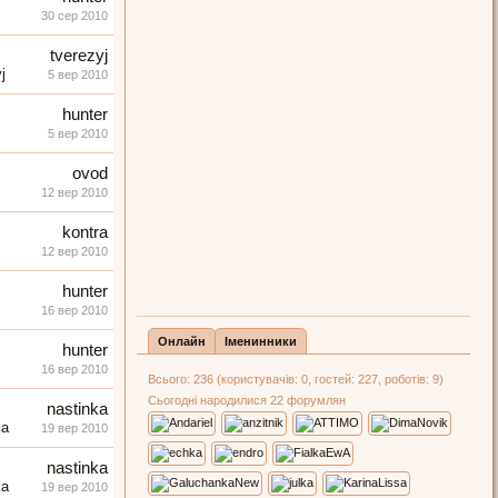
30 сер 2010
tverezyj
5 вер 2010
hunter
5 вер 2010
ovod
12 вер 2010
kontra
12 вер 2010
hunter
16 вер 2010
Онлайн
Іменинники
hunter
16 вер 2010
Всього: 236 (користувачів: 0, гостей: 227, роботів: 9)
Сьогодні народилися 22 форумлян
nastinka
19 вер 2010
nastinka
19 вер 2010