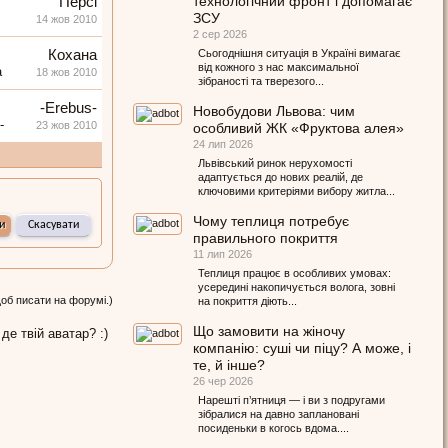
технологічний фронт і допомагає
Персі
ЗСУ
14 жов 2010
2 сер 2026
Кохана
Сьогоднішня ситуація в Україні вимагає
від кожного з нас максимальної
18 жов 2010
зібраності та тверезого...
-Erebus-
Новобудови Львова: чим
23 жов 2010
особливий ЖК «Фруктова алея»
24 лип 2026
Львівський ринок нерухомості
адаптується до нових реалій, де
ключовими критеріями вибору житла...
Чому теплиця потребує
правильного покриття
11 лип 2026
Теплиця працює в особливих умовах:
усередині накопичується волога, зовні
щоб писати на форумі.)
на покриття діють...
Що замовити на жіночу
 де твій аватар? :)
компанію: суші чи піцу? А може, і
те, й інше?
26 чер 2026
Нарешті п’ятниця — і ви з подругами
зібралися на давно заплановані
посиденьки в когось вдома....