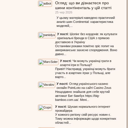
Огляд: що ви дізнаєтеся про
шини контіненталь у цій статті
25 чер 2026
У цьому матеріалі наведено практичний
аналіз шин Continental: характеристика
моделей,...
У пості
:
Шопінг без кордонів: як купувати
оригінальні бренди в США з прямою
доставкою в Україну
Останніми роками помітно зріс попит на
американське захисне спорядження. Воно
давно...
У пості
:
Чи можуть українці грати в
азартні ігри в Польщі?
Привіт! Насправді, українці можуть брати
участь в азартних іграх у Польщі, але
варто...
У пості
:
Огляд українського казино
онлайн PointLoto на сайті Casino Zeus
Нещодавно знайшов для себе крутий
автомат Биг бамбук https://big-
bamboo.com.ua/. Мені...
У пості
:
Шукаю нормального інтернет
провайдера
У кожного регіону свій ресурс новин є.
Тому можна інформацію щодо конкретних
областей...