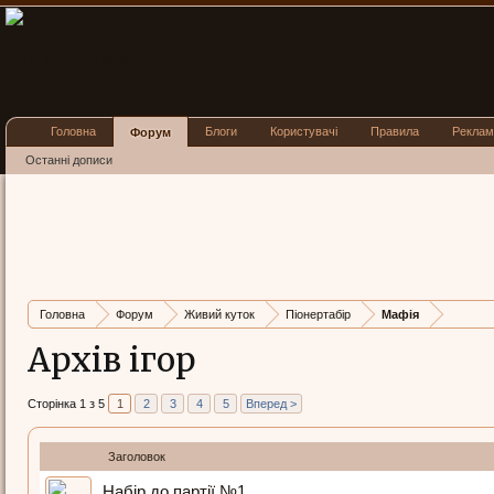
Головна
Блоги
Користувачі
Правила
Реклам
Форум
Останні дописи
Головна
Форум
Живий куток
Піонертабір
Мафія
Архів ігор
Сторінка 1 з 5
1
2
3
4
5
Вперед >
Заголовок
Набір до партії №1