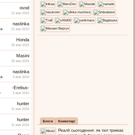
ovod
21 вер 2010
nastinka
21 вер 2010
Honda
25 вер 2010
Masini
25 вер 2010
nastinka
3 жов 2010
-Erebus-
3 жов 2010
hunter
11 жов 2010
hunter
Блоги
Коментарі
11 жов 2010
Реалії сьогодення: як тил тримає