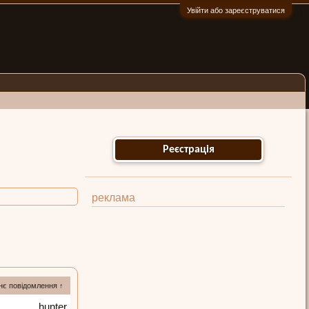
Увійти або зареєструватися
:)
Реєстрація
реклама
нє повідомлення ↑
hunter