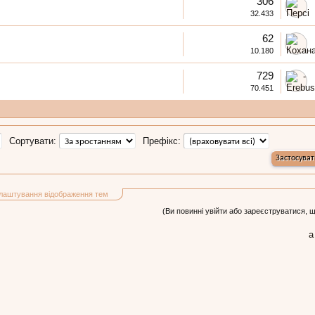
306
32.433
62
10.180
729
70.451
Сортувати:
Префікс:
лаштування відображення тем
(Ви повинні увійти або зареєструватися, 
а