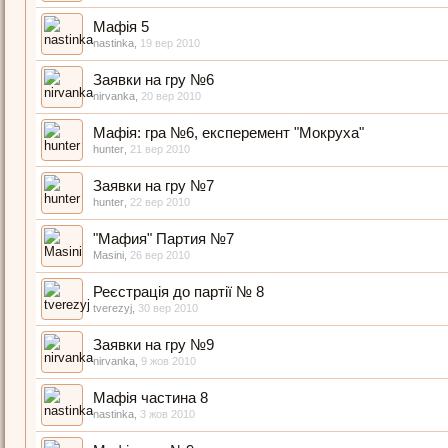
Мафія 5
nastinka
,
19 вер 2010
Заявки на гру №6
nirvanka
,
20 вер 2010
Мафія: гра №6, експеремент "Мокруха"
hunter
,
21 вер 2010
Заявки на гру №7
hunter
,
22 вер 2010
"Мафия" Партия №7
Masini
,
26 вер 2010
Реєстрація до партії № 8
tverezyj
,
30 вер 2010
Заявки на гру №9
nirvanka
,
9 жов 2010
Мафія частина 8
nastinka
,
3 жов 2010