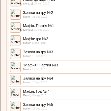
tverezyj
,
25 лип 2010
Заявки на гру №2
hunter
,
31 сер 2010
Мафія. Партія №1
tverezyj
,
30 сер 2010
Мафія: гра №2
hunter
,
6 вер 2010
Заявки на гру №3
hunter
,
10 вер 2010
"Мафия" Партия №3
Masini
,
12 вер 2010
Заявки на гру №4
hunter
,
15 вер 2010
Мафія. Гра № 4
Персі
,
16 вер 2010
Заявки на гру №5
hunter
,
17 вер 2010