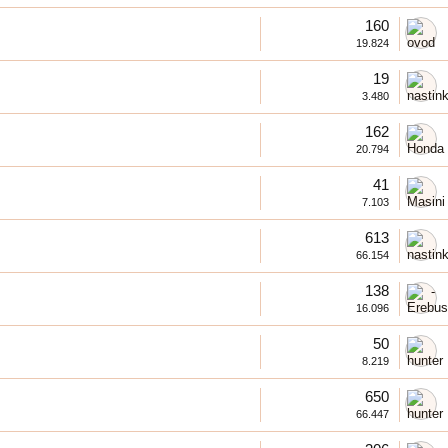
160
19.824
19
3.480
162
20.794
41
7.103
613
66.154
138
16.096
50
8.219
650
66.447