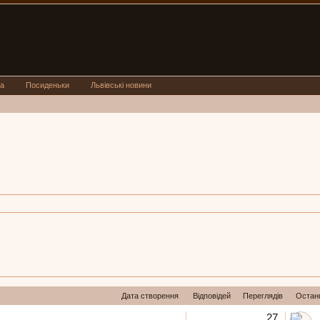
а
Посиденьки
Львівські новини
Дата створення
Відповідей
Переглядів
Остан
27