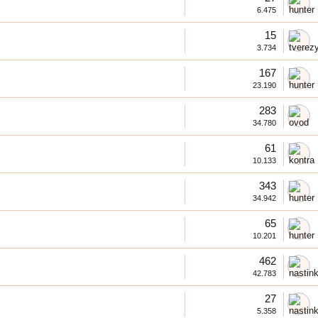
6.475
15
3.734
167
23.190
283
34.780
61
10.133
343
34.942
65
10.201
462
42.783
27
5.358