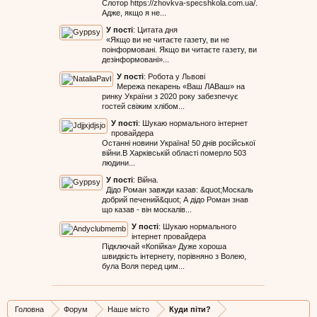
Слотор https://zhovkva-specshkola.com.ua/.
Адже, якщо я не...
У пості
:
Цитата дня
«Якщо ви не читаєте газету, ви не
поінформовані. Якщо ви читаєте газету, ви
дезінформовані»...
У пості
:
Робота у Львові
Мережа пекарень «Ваш ЛАВаш» на
ринку України з 2020 року забезпечує
гостей свіжим хлібом...
У пості
:
Шукаю нормального інтернет
провайдера
Останні новини Україна! 50 днів російської
війни.В Харківській області померло 503
людини...
У пості
:
Війна.
Дідо Роман завжди казав: &quot;Москаль
добрий печений&quot; А дідо Роман знав
що казав - він москалів...
У пості
:
Шукаю нормального
інтернет провайдера
Підключай «Копійка» Дуже хороша
швидкість інтернету, порівняно з Волею,
була Воля перед цим...
Головна
Форум
Наше місто
Куди піти?