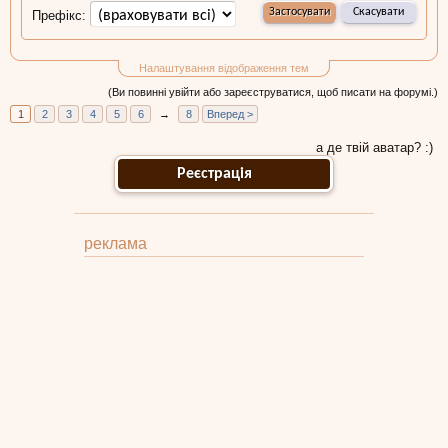
Префікс:
Налаштування відображення тем
(Ви повинні увійти або зареєструватися, щоб писати на форумі.)
1
2
3
4
5
6
→
8
Вперед >
а де твій аватар? :)
Реєстрація
реклама