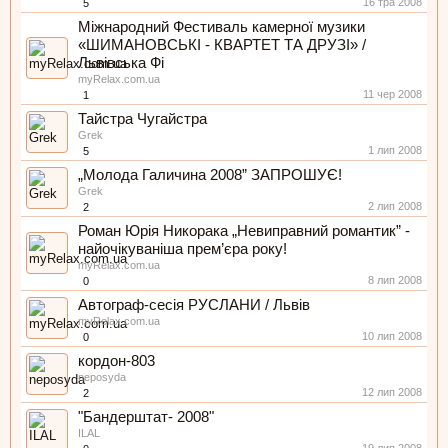
16 тра 2008
5
Міжнародний Фестиваль камерної музики
«ШИМАНОВСЬКІ - КВАРТЕТ ТА ДРУЗІ» /
Львівська Фі
myRelax.com.ua
11 чер 2008
1
Тайстра Чугайстра
Grek
1 лип 2008
5
„Молода Галичина 2008” ЗАПРОШУЄ!
Grek
2 лип 2008
2
Роман Юрія Никорака „Невиправний романтик” -
найочікуваніша прем’єра року!
myRelax.com.ua
8 лип 2008
0
Автограф-сесія РУСЛАНИ / Львів
myRelax.com.ua
10 лип 2008
0
кордон-803
neposyda
12 лип 2008
2
"Бандерштат- 2008"
ILAL