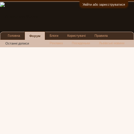
Увійти або зареєструватися
:)
Головна
Блоги
Користувачі
Правила
Форум
Реклама
Посиденьки
Львівські новини
Останні дописи