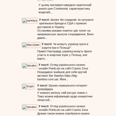
25 чер 2026
У цьому матеріалі наведено практичний
аналіз шин Continental: характеристика
моделей,...
У пості
:
Шопінг без кордонів: як купувати
оригінальні бренди в США з прямою
доставкою в Україну
Останніми роками помітно зріс попит на
американське захисне спорядження. Воно
давно...
У пості
:
Чи можуть українці грати в
азартні ігри в Польщі?
Привіт! Насправді, українці можуть брати
участь в азартних іграх у Польщі, але
варто...
У пості
:
Огляд українського казино
онлайн PointLoto на сайті Casino Zeus
Нещодавно знайшов для себе крутий
автомат Биг бамбук https://big-
bamboo.com.ua/. Мені...
У пості
:
Шукаю нормального інтернет
провайдера
У кожного регіону свій ресурс новин є.
Тому можна інформацію щодо конкретних
областей...
У пості
:
Огляд українського казино
онлайн PointLoto на сайті Casino Zeus
Думаю також можна спробувати казино