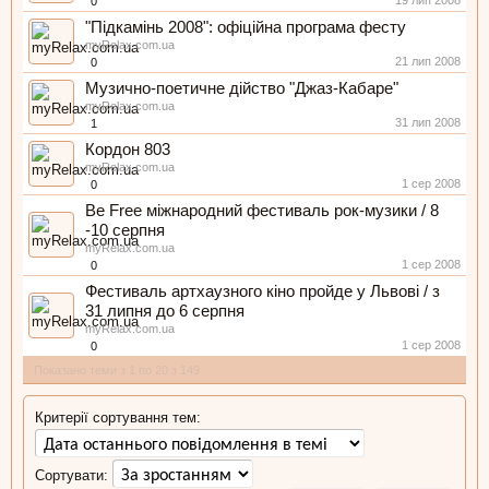
19 лип 2008
0
"Підкамінь 2008": офіційна програма фесту
myRelax.com.ua
21 лип 2008
0
Музично-поетичне дійство "Джаз-Кабаре"
myRelax.com.ua
31 лип 2008
1
Кордон 803
myRelax.com.ua
1 сер 2008
0
Be Free міжнародний фестиваль рок-музики / 8
-10 серпня
myRelax.com.ua
1 сер 2008
0
Фестиваль артхаузного кіно пройде у Львові / з
31 липня до 6 серпня
myRelax.com.ua
1 сер 2008
0
Показано теми з 1 по 20 з 149
Критерії сортування тем:
Сортувати: