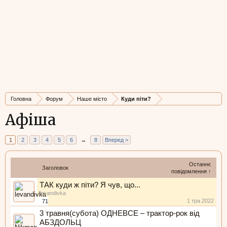
Головна
Форум
Наше місто
Куди піти?
Афіша
1
2
3
4
5
6
→
8
Вперед >
Останнє
Заголовок
повідомлення ↑
ТАК куди ж піти? Я чув, що...
levandivka
1 тра 2022
71
3 травня(субота) ОДНЕВСЕ – трактор-рок від
АБЗДОЛЬЦ