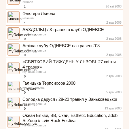
Nikman
26 кві 2008
1
Флюгери Львова
маюнка
2 тра 2008
4
АБЗДОЛЬЦ / 3 травня в клубі ОДНЕВСЕ
myRelax.com.ua
2 тра 2008
0
Афіша клубу ОДНЕВСЕ на травень"08
myRelax.com.ua
2 тра 2008
0
«СВЯТКОВИЙ ТИЖДЕНЬ У ЛЬВОВІ. 27 квітня –
4 травня»
myRelax.com.ua
2 тра 2008
0
Галицька Терпсихора 2008
вільний_слухач
5 тра 2008
0
Солодка даруся / 28-29 травня у Заньковецької
myRelax.com.ua
13 тра 2008
0
Океан Ельзи, ВВ, Скай, Esthetic Education, Zdob
Si Zdup // Lviv Rock Festival
myRelax.com.ua