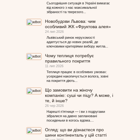
Сьогоднішня ситуація в Україні вимагає
від кожного з нас максимальної
зібраності та тверезого...
Новобудови Львова: чим
особливий ЖК «Фруктова алея»
24 лип 2026
Львівський ринок нерухомості
адаптується до нових реалій, де
ключовими критеріями вибору житла...
Чому теплиця потребує
правильного покриття
11 лип 2026
Теплиця працює в особливих умовах:
усередині накопичується волога, зовні
на покриття діють...
Що замовити на жіночу
компанію: суші чи піцу? А може, і
те, й інше?
26 чер 2026
Нарешті п’ятниця — і ви з подругами
зібралися на давно заплановані
посиденьки в когось вдома....
Огляд: що ви дізнаєтеся про
шини контіненталь у цій статті